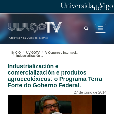
TOGGLE
Toggle
SEARCH
navigatio
A televisión da UVigo en Internet
INICIO
UVIGOTV
V Congreso Internaci
...
Industrialización
...
Industrialización e
comercialización e produtos
agroecolóxicos: o Programa Terra
Forte do Goberno Federal.
27 de xuño de 2014