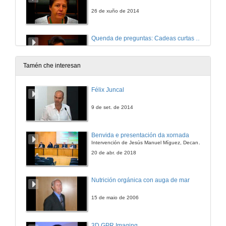
26 de xuño de 2014
Quenda de preguntas: Cadeas curtas de alimentación
26 de xuño de 2014
Tamén che interesan
Presentación: Banca ética
Félix Juncal
26 de xuño de 2014
9 de set. de 2014
Alternativas Económicas de base cidadá: o proxecto Fiare-Banca Ética
Benvida e presentación da xornada
Intervención de Jesús Manuel Míguez, Decano da Facultade de Bioloxía
26 de xuño de 2014
20 de abr. de 2018
Coop57, el ahorro ético al servicio de la economía solidária gallega
Nutrición orgánica con auga de mar
26 de xuño de 2014
15 de maio de 2006
AIS O Peto: Microfinanzas éticas
3D GPR Imaging