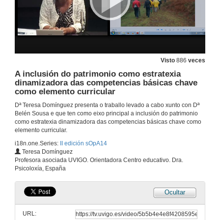
SOPA, metodoloxía dun proceso
Parte I
24 de set. de 2014
Visto
886
veces
SOPA, metodoloxía dun proceso
A inclusión do patrimonio como estratexia
Parte II
dinamizadora das competencias básicas chave
24 de set. de 2014
como elemento curricular
Dª Teresa Domínguez presenta o traballo levado a cabo xunto con Dª
Debate
Belén Sousa e que ten como eixo principal a inclusión do patrimonio
como estratexia dinamizadora das competencias básicas chave como
24 de set. de 2014
elemento curricular.
i18n.one.Series:
II edición sOpA14
Teresa Domínguez
Antropoloxía aplicada á educación patrimonial na ensinanza universitaria
Profesora asociada UVIGO. Orientadora Centro educativo. Dra.
Psicoloxía, España
26 de set. de 2014
Ocultar
Socializando a educación superior
A fabricación dun mosaico romano por estudantes universitarios, ¿éxito ou fracaso?
URL:
26 de set. de 2014