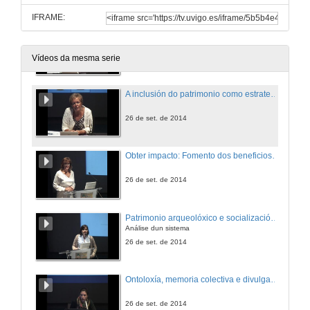
IFRAME:
O patrimonio cultural como elemento vehicular da participación das familias no centro
26 de set. de 2014
Vídeos da mesma serie
A inclusión do patrimonio como estratexia dinamizadora das competencias básicas chave como elemento curricular
26 de set. de 2014
Obter impacto: Fomento dos beneficios educativos, económicos e sociais da arqueoloxía e o patrimonio
26 de set. de 2014
Patrimonio arqueolóxico e socialización en Uruguay
Análise dun sistema
26 de set. de 2014
Ontoloxía, memoria colectiva e divulgación da arqueoloxía en comunidades rurais do Norte Chico, IV Rexión, Chile
26 de set. de 2014