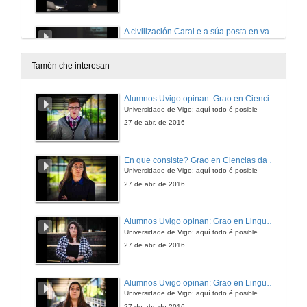
A civilización Caral e a súa posta en valor como motor do desenvolvemento actual
26 de set. de 2014
Tamén che interesan
Acción multivogal e ciencias dopatrimonio: A rede TRAMA3
Alumnos Uvigo opinan: Grao en Ciencias da Linguaxe e Estudos Literarios
Universidade de Vigo: aquí todo é posible
26 de set. de 2014
27 de abr. de 2016
Museos adicados á transhumancia como exemplos de socialización do patrimonio
En que consiste? Grao en Ciencias da Linguaxe e Estudos Literarios
O caso dos museos situados nos montes vascos e os seus diferentes modelos de xestión
Universidade de Vigo: aquí todo é posible
26 de set. de 2014
27 de abr. de 2016
Cando o museo constrúe o presente
Alumnos Uvigo opinan: Grao en Linguas Estranxeiras
Universidade de Vigo: aquí todo é posible
26 de set. de 2014
27 de abr. de 2016
Divulgando no horizonte 3.0: A experiencia EYEDIG
Alumnos Uvigo opinan: Grao en Linguas Estranxeiras
Universidade de Vigo: aquí todo é posible
26 de set. de 2014
27 de abr. de 2016