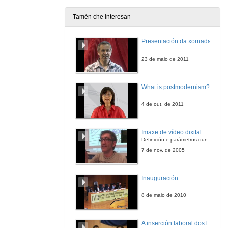
Tamén che interesan
Presentación da xornada
23 de maio de 2011
What is postmodernism?
4 de out. de 2011
Imaxe de vídeo dixital
Definición e parámetros dunha imaxe dixital. Resolución e Aspecto. Profundidade da cor. Compresión. Frame por segundo. Entrelazado. Campos, cadros
7 de nov. de 2005
Inauguración
8 de maio de 2010
A inserción laboral dos licenciados en Ciencias do Mar: a carreira investigadora