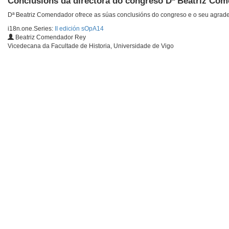
Conclusións da directora do congreso Dª Beatriz Co
Dª Beatriz Comendador ofrece as súas conclusións do congreso e o seu agra
i18n.one.Series:
II edición sOpA14
Beatriz Comendador Rey
Vicedecana da Facultade de Historia, Universidade de Vigo