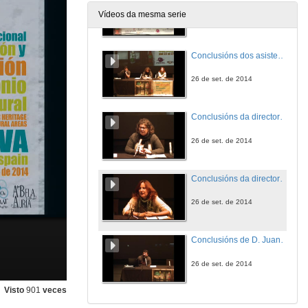
Vídeos da mesma serie
26 de set. de 2014
Conclusións dos asistentes ao congreso
26 de set. de 2014
Conclusións da directora do congreso Dª Sabah Walid
26 de set. de 2014
Conclusións da directora do congreso Dª Beatriz Comendador
26 de set. de 2014
Conclusións de D. Juanjo Pulido
26 de set. de 2014
Visto
901
veces