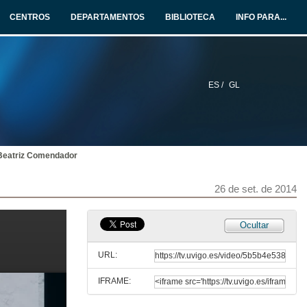
CENTROS
DEPARTAMENTOS
BIBLIOTECA
INFO PARA...
26 de set. de 2014
Didáctica e musealización do complexo rupestre "La mosquita"
26 de set. de 2014
ES /
GL
As caras invisibilizadas do patrimonio
Técnicas participativas e a súa relación coa elaboración de políticas patrimoniais
26 de set. de 2014
 Beatriz Comendador
Participación e involucramento da comunidade na recuperación e recalificación de espazos verdes no contexto urbano
26 de set. de 2014
O caso do proxecto "Ribeira na cidade"
26 de set. de 2014
Ocultar
Procesos de identificación: construir identidades colectivas no museo de arte
URL:
26 de set. de 2014
IFRAME:
Debate