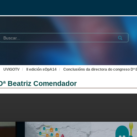
Buscar
Submit
UVIGOTV
II edición sOpA14
Conclusións da directora do congreso Dª
 Dª Beatriz Comendador