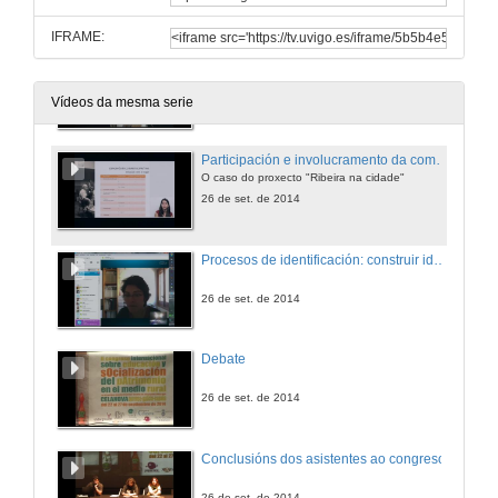
IFRAME:
As caras invisibilizadas do patrimonio
Técnicas participativas e a súa relación coa elaboración de políticas patrimoniais
26 de set. de 2014
Vídeos da mesma serie
Participación e involucramento da comunidade na recuperación e recalificación de espazos verdes no contexto urbano
O caso do proxecto "Ribeira na cidade"
26 de set. de 2014
Procesos de identificación: construir identidades colectivas no museo de arte
26 de set. de 2014
Debate
26 de set. de 2014
Conclusións dos asistentes ao congreso
26 de set. de 2014