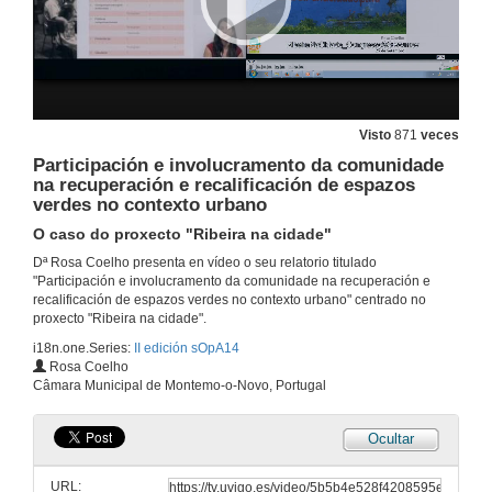
26 de set. de 2014
Acción multivogal e ciencias dopatrimonio: A rede TRAMA3
26 de set. de 2014
Visto
871
veces
Museos adicados á transhumancia como exemplos de socialización do patrimonio
Participación e involucramento da comunidade
O caso dos museos situados nos montes vascos e os seus diferentes modelos de xestión
na recuperación e recalificación de espazos
26 de set. de 2014
verdes no contexto urbano
O caso do proxecto "Ribeira na cidade"
Cando o museo constrúe o presente
Dª Rosa Coelho presenta en vídeo o seu relatorio titulado
"Participación e involucramento da comunidade na recuperación e
26 de set. de 2014
recalificación de espazos verdes no contexto urbano" centrado no
proxecto "Ribeira na cidade".
i18n.one.Series:
II edición sOpA14
Divulgando no horizonte 3.0: A experiencia EYEDIG
Rosa Coelho
Câmara Municipal de Montemo-o-Novo, Portugal
26 de set. de 2014
Ocultar
Didáctica e musealización do complexo rupestre "La mosquita"
URL:
26 de set. de 2014