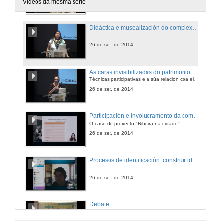
26 de set. de 2014
Vídeos da mesma serie
Didáctica e musealización do complexo rupestre "La mosquita"
26 de set. de 2014
As caras invisibilizadas do patrimonio
Técnicas participativas e a súa relación coa elaboración de políticas patrimoniais
26 de set. de 2014
Participación e involucramento da comunidade na recuperación e recalificación de espazos verdes no contexto urbano
O caso do proxecto "Ribeira na cidade"
26 de set. de 2014
Procesos de identificación: construir identidades colectivas no museo de arte
26 de set. de 2014
Debate