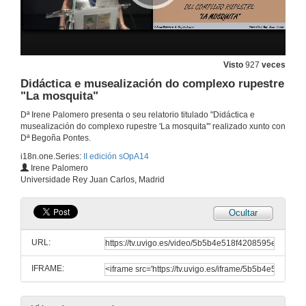
26 de set. de 2014
A civilización Caral e a súa posta en valor como motor do desenvolvemento actual
26 de set. de 2014
Visto
927
veces
Didáctica e musealización do complexo rupestre
"La mosquita"
Acción multivogal e ciencias dopatrimonio: A rede TRAMA3
Dª Irene Palomero presenta o seu relatorio titulado "Didáctica e
26 de set. de 2014
musealización do complexo rupestre 'La mosquita'" realizado xunto con
Dª Begoña Pontes.
i18n.one.Series:
II edición sOpA14
Museos adicados á transhumancia como exemplos de socialización do patrimonio
Irene Palomero
O caso dos museos situados nos montes vascos e os seus diferentes modelos de xestión
Universidade Rey Juan Carlos, Madrid
26 de set. de 2014
Ocultar
Cando o museo constrúe o presente
URL:
26 de set. de 2014
IFRAME:
Divulgando no horizonte 3.0: A experiencia EYEDIG