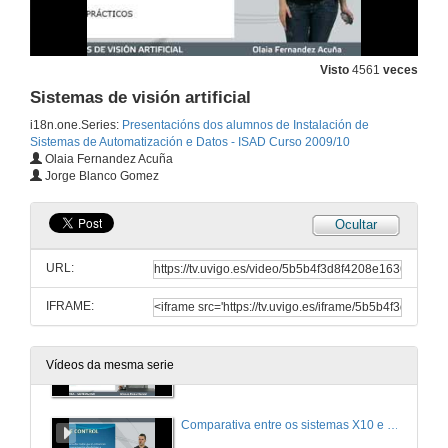
25 de xuño de 2010
Función depuración dunha fonte graph en Simatic
Visto
4561
veces
Sistemas de visión artificial
25 de xuño de 2010
i18n.one.Series:
Presentacións dos alumnos de Instalación de
Sistemas de Automatización e Datos - ISAD Curso 2009/10
Protección Integral Contra Raios e Sobretensións
Olaia Fernandez Acuña
Jorge Blanco Gomez
25 de xuño de 2010
Ocultar
Sistemas de Automatización nunha Central Hidroeléctrica
URL:
25 de xuño de 2010
IFRAME:
Domótica-Sistema KNX
Vídeos da mesma serie
25 de xuño de 2010
Comparativa entre os sistemas X10 e Lonworks