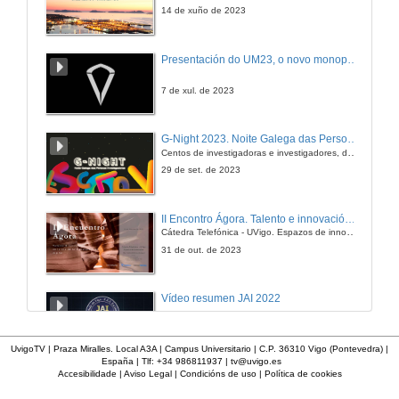
14 de xuño de 2023
Presentación do UM23, o novo monopraza de UVigo Motorsport
7 de xul. de 2023
G-Night 2023. Noite Galega das Persoas Investigadoras. Conciencias creativas
Centos de investigadoras e investigadores, decenas de actividades e sete cidades
29 de set. de 2023
II Encontro Ágora. Talento e innovación na era da transformación dixital
Cátedra Telefónica - UVigo. Espazos de innovación
31 de out. de 2023
Vídeo resumen JAI 2022
13 de xan. de 2023
UvigoTV | Praza Miralles. Local A3A | Campus Universitario | C.P. 36310 Vigo (Pontevedra) |
España | Tlf: +34 986811937 |
tv@uvigo.es
Accesibilidade
|
Aviso Legal
|
Condicións de uso
|
Política de cookies
UVigo SpaceLab