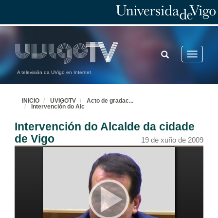
TOGGLE
Toggle
SEARCH
navigatio
A televisión da UVigo en Internet
INICIO
UVIGOTV
Acto de gradac
...
Intervención do Alc
Intervención do Alcalde da cidade
de Vigo
19 de xuño de 2009