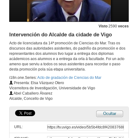
Visto
2590
veces
Intervención do Alcalde da cidade de Vigo
Acto de licenciatura da 14ª promoción de Ciencias do Mar. Tras os
discursos das autoridades asistentes, do padriño da promoción e dos
representantes dos alumnos tivo lugar a entrega dos diplomas
acádemicos aos alumnos e a entrega da orla á facultade. Foi un acto
ameno que serviu a todos os seus asistentes para recordar o paso
Apertura do acto
desta promoción pola súa etapa universitaria.
19 de xuño de 2009
i18n.one.Series:
Acto de gradación de Ciencias do Mar
Presenta: Elsa Vázquez Otero
Vicerreitora de Investigación, Universidade de Vigo
Intervención do padriño
Abel Caballero Álvarez
Alcalde, Concello de Vigo
19 de xuño de 2009
Ocultar
Intervención dos representantes dos alumnos
URL:
19 de xuño de 2009