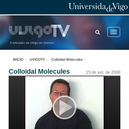
TOGGLE
Toggle
SEARCH
navigatio
A televisión da UVigo en Internet
INICIO
UVIGOTV
Colloidal Molecules
Colloidal Molecules
19 de set. de 2008