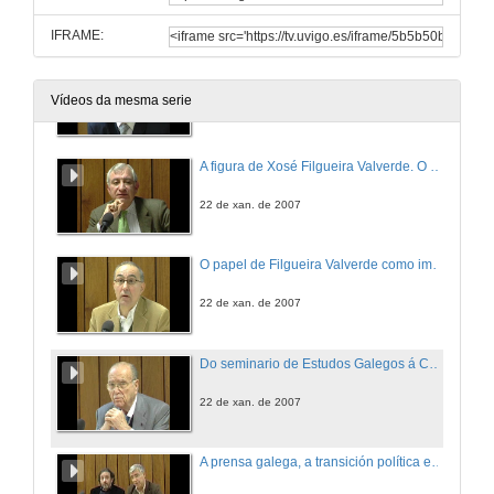
IFRAME:
Presentación
Vídeos da mesma serie
22 de xan. de 2007
A figura de Xosé Filgueira Valverde. O Museo de Pontevedra como iniciativa cultural
22 de xan. de 2007
O papel de Filgueira Valverde como impulsor do Consello da Cultura Galega
22 de xan. de 2007
Do seminario de Estudos Galegos á Consellería de Cultura. Unha visión integral de Filgueira Valverde
22 de xan. de 2007
A prensa galega, a transición política e o Estatuto de Autonomía de Galicia