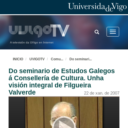
TOGGLE
Toggle
SEARCH
navigatio
A televisión da UVigo en Internet
INICIO
UVIGOTV
Comu
...
Do seminari
...
Do seminario de Estudos Galegos
á Consellería de Cultura. Unha
visión integral de Filgueira
Valverde
22 de xan. de 2007