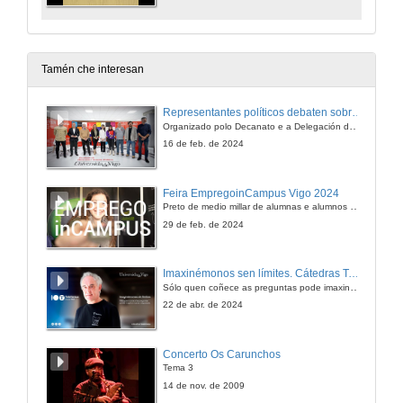
Tamén che interesan
Representantes políticos debaten sobre educación e xuventude no campus de Pontevedra
Organizado polo Decanato e a Delegación de Alumnado de Dirección e Xestión Pública e coa participación de candidatos de PP, BNG, PSOE, Sumar e Podemos
16 de feb. de 2024
Feira EmpregoinCampus Vigo 2024
Preto de medio millar de alumnas e alumnos buscan coñecer máis de preto as oportunidades que lles achegan as arredor de medio cento de empresas que participan na edición viguesa da feira. Xunto coa visita aos stands, durante a feria desenvólvense varias actividades complementarias, como obradoiros, conversas, mesas redondas ou o pasaporte de empregabilidade, un espazo no que poderán recibir asesoramento sobre o seu CV.
29 de feb. de 2024
Imaxinémonos sen límites. Cátedras Telefónica
Sólo quen coñece as preguntas pode imaxinar novas respostas
22 de abr. de 2024
Concerto Os Carunchos
Tema 3
14 de nov. de 2009