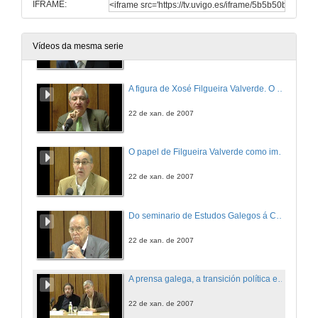
IFRAME:
Presentación
Vídeos da mesma serie
22 de xan. de 2007
A figura de Xosé Filgueira Valverde. O Museo de Pontevedra como iniciativa cultural
22 de xan. de 2007
O papel de Filgueira Valverde como impulsor do Consello da Cultura Galega
22 de xan. de 2007
Do seminario de Estudos Galegos á Consellería de Cultura. Unha visión integral de Filgueira Valverde
22 de xan. de 2007
A prensa galega, a transición política e o Estatuto de Autonomía de Galicia
22 de xan. de 2007