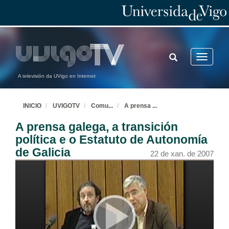
TOGGLE
Toggle
SEARCH
navigatio
A televisión da UVigo en Internet
INICIO
UVIGOTV
Comu
...
A prensa
...
A prensa galega, a transición
política e o Estatuto de Autonomía
de Galicia
22 de xan. de 2007