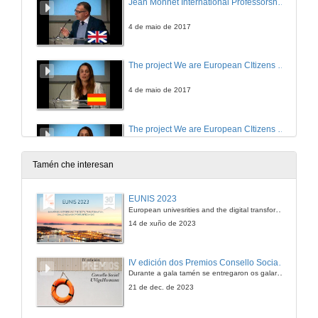
Jean Monnet International Professorships: An oportunity to engage with educative community
4 de maio de 2017
The project We are European CItizens (success story)
4 de maio de 2017
The project We are European CItizens (success story)
4 de maio de 2017
Tamén che interesan
I International Chair José Saramago
EUNIS 2023
Parte I
European univesrities and the digital transformation: challenges and opportunities ahead
4 de maio de 2017
14 de xuño de 2023
I International Chair José Saramago
IV edición dos Premios Consello Social UVigo Humana
Parte I
Durante a gala tamén se entregaron os galardóns aos mellores TFG e TFM en materia de Axenda 2030
4 de maio de 2017
21 de dec. de 2023