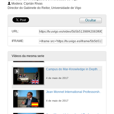
Hai Vida intelixente no mar
Modera: Ciprián Rivas
Director do Gabinete do Reitor, Universidade de Vigo
4 de maio de 2017
Ocultar
Hai Vida intelixente no mar
URL:
4 de maio de 2017
IFRAME:
Campus do Mar-Knowledge in Depth. Question Time
4 de maio de 2017
Vídeos da mesma serie
Campus do Mar-Knowledge in Depth. Question Time
4 de maio de 2017
Jean Monnet International Professorships: An oportunity to engage with educative community
4 de maio de 2017