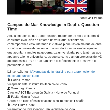
Rede de Cátedras Telefónica en España
A Cátedra Telefónica - Universidade de Vigo
4 de maio de 2017
Visto
351
veces
A Cátedra Telefónica - Universidade de Vigo. ESPAZOS DE INNOVACIÓN
Campus do Mar-Knowledge in Depth. Question
Time
4 de maio de 2017
Ante a impotencia dos gobernos para responder de xeito unilateral á
constante evolución do entorno universitario, a filantropía
contemporánea está liderando iniciativas pioneiras en materia de obra
A Cátedra Telefónica - Universidade de Vigo. ESPAZOS DE INNOVACIÓN
social con universidades en todo o mundo. Cómpre sinalar aquelas
que apuntan cambios na gobernanza universitaria, pero tamén as que
4 de maio de 2017
apoian o talento universitario; as que se concretan en proxectos de I+D
de gran escala, ou as que transfiren o coñecemento e preservan o
patrimonio cultural.
Building the Future rhrough the Oceans
i18n.one.Series:
IV Xornadas de fundraising para a promoción do
4 de maio de 2017
mecenado universitario
Carlos Ramos
Vicepresidente, Instituto Politécnico de Porto
Xosé Lago García
Building the Future rhrough the Oceans
Director AECT Eurorregión Galicia - Norte de Portugal
Fabián García Pastor
4 de maio de 2017
Gerente de Relacións Institucionais en Telefónica España
José Cidrás Pidre
Vicerrector de Investigación, Universidade de Vigo