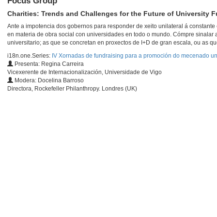
Focus Group
Charities: Trends and Challenges for the Future of University 
Ante a impotencia dos gobernos para responder de xeito unilateral á constante e
en materia de obra social con universidades en todo o mundo. Cómpre sinalar 
universitario; as que se concretan en proxectos de I+D de gran escala, ou as qu
i18n.one.Series:
IV Xornadas de fundraising para a promoción do mecenado uni
Presenta: Regina Carreira
Vicexerente de Internacionalización, Universidade de Vigo
Modera: Docelina Barroso
Directora, Rockefeller Philanthropy. Londres (UK)