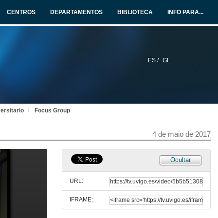
4 de maio de 2017
CENTROS
DEPARTAMENTOS
BIBLIOTECA
INFO PARA...
IV Xornadas de fundraising para a promoción do mecenado universitario
Apertura
4 de maio de 2017
ES /
GL
IV Xornadas de fundraising para a promoción do mecenado universitario
Apertura
4 de maio de 2017
ersitario
Focus Group
IV Xornadas de fundraising para a promoción do mecenado universitario
Apertura
4 de maio de 2017
4 de maio de 2017
IV Xornadas de fundraising para a promoción do mecenado universitario
Ocultar
Apertura
4 de maio de 2017
URL:
IFRAME:
IV Xornadas de fundraising para a promoción do mecenado universitario
Apertura