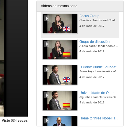
4 de maio de 2017
Vídeos da mesma serie
Focus Group
Charities: Trends and Challenges for the Future of University Fundraising
4 de maio de 2017
Grupo de discusión
A obra social: tendencias e desafíos para o futuro do financiamento universitario
4 de maio de 2017
U.Porto: Public Foundation
Some key characterietics of the Public Foundation Model
4 de maio de 2017
Universidade de Oporto: Fundación Pública
Algunhas características clave do modelo de Fundación Pública
4 de maio de 2017
Home to three Nobel laureates
Visto
634
veces