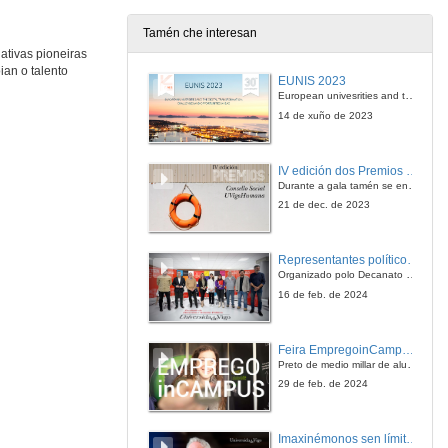
4 de maio de 2017
Tamén che interesan
ativas pioneiras
Fogar de tres premios Nobel
an o talento
EUNIS 2023
4 de maio de 2017
European univesrities and the digital transformation: challenges and opportunities ahead
14 de xuño de 2023
The case of NOVA BSE
IV edición dos Premios Consello Social UVigo Humana
4 de maio de 2017
Durante a gala tamén se entregaron os galardóns aos mellores TFG e TFM en materia de Axenda 2030
21 de dec. de 2023
O caso de NOVA BSE
Representantes políticos debaten sobre educación e xuventude no campus de Pontevedra
4 de maio de 2017
Organizado polo Decanato e a Delegación de Alumnado de Dirección e Xestión Pública e coa participación de candidatos de PP, BNG, PSOE, Sumar e Podemos
16 de feb. de 2024
Modelo de Afundación e a súa evolución
Feira EmpregoinCampus Vigo 2024
4 de maio de 2017
Preto de medio millar de alumnas e alumnos buscan coñecer máis de preto as oportunidades que lles achegan as arredor de medio cento de empresas que participan na edición viguesa da feira. Xunto coa visita aos stands, durante a feria desenvólvense varias actividades complementarias, como obradoiros, conversas, mesas redondas ou o pasaporte de empregabilidade, un espazo no que poderán recibir asesoramento sobre o seu CV.
29 de feb. de 2024
Modelo de Afundación e a súa evolución
Imaxinémonos sen límites. Cátedras Telefónica
4 de maio de 2017