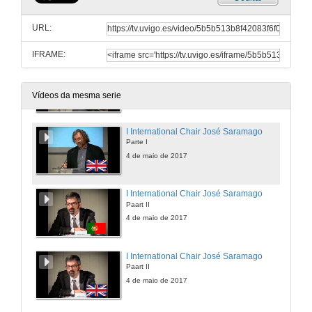
The project We are European CItizens (success story)
URL:
4 de maio de 2017
IFRAME:
I International Chair José Saramago
Parte I
4 de maio de 2017
Vídeos da mesma serie
I International Chair José Saramago
Parte I
4 de maio de 2017
I International Chair José Saramago
Paart II
4 de maio de 2017
I International Chair José Saramago
Paart II
4 de maio de 2017