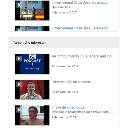
I International Chair José Saramago
Question Time
4 de maio de 2017
I International Chair José Saramago
Question Time
4 de maio de 2017
Tamén che interesan
Libro branco sobre o mecenazgo universitario
An introduction to CV’s, letters, and job searching
Parte I
5 de maio de 2017
16 de maio de 2012
White paper on university patronage
Presentación da xornada
Part I
5 de maio de 2017
23 de maio de 2011
Libro branco sobre o mecenazgo universitario
Imaxe de vídeo dixital
Paart II
Definición e parámetros dunha imaxe dixital. Resolución e Aspecto. Profundidade da cor. Compresión. Frame por segundo. Entrelazado. Campos, cadros
5 de maio de 2017
7 de nov. de 2005