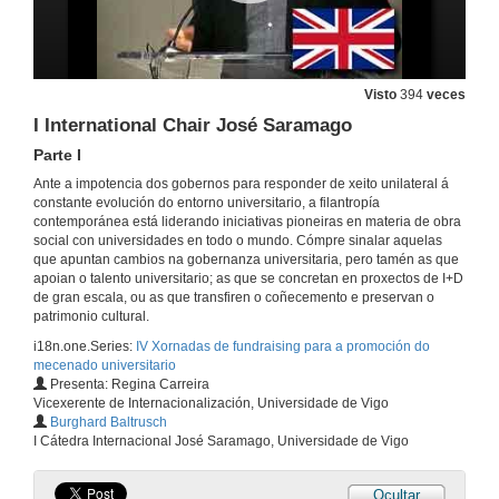
Campus do Mar-Knowledge in Depth. Question Time
4 de maio de 2017
Visto
394
veces
Campus do Mar-Knowledge in Depth. Question Time
I International Chair José Saramago
4 de maio de 2017
Parte I
Ante a impotencia dos gobernos para responder de xeito unilateral á
constante evolución do entorno universitario, a filantropía
Jean Monnet International Professorships: An oportunity to engage with educative community
contemporánea está liderando iniciativas pioneiras en materia de obra
social con universidades en todo o mundo. Cómpre sinalar aquelas
4 de maio de 2017
que apuntan cambios na gobernanza universitaria, pero tamén as que
apoian o talento universitario; as que se concretan en proxectos de I+D
de gran escala, ou as que transfiren o coñecemento e preservan o
Jean Monnet International Professorships: An oportunity to engage with educative community
patrimonio cultural.
i18n.one.Series:
IV Xornadas de fundraising para a promoción do
4 de maio de 2017
mecenado universitario
Presenta: Regina Carreira
Vicexerente de Internacionalización, Universidade de Vigo
The project We are European CItizens (success story)
Burghard Baltrusch
I Cátedra Internacional José Saramago, Universidade de Vigo
4 de maio de 2017
Ocultar