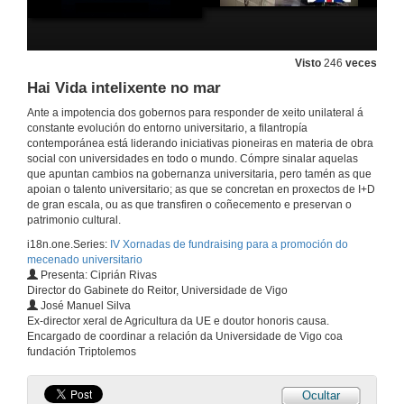
Rede de Cátedras Telefónica en España
A Cátedra Telefónica - Universidade de Vigo
4 de maio de 2017
Visto
246
veces
Rede de Cátedras Telefónica en España
Hai Vida intelixente no mar
A Cátedra Telefónica - Universidade de Vigo
Ante a impotencia dos gobernos para responder de xeito unilateral á
4 de maio de 2017
constante evolución do entorno universitario, a filantropía
contemporánea está liderando iniciativas pioneiras en materia de obra
social con universidades en todo o mundo. Cómpre sinalar aquelas
A Cátedra Telefónica - Universidade de Vigo. ESPAZOS DE INNOVACIÓN
que apuntan cambios na gobernanza universitaria, pero tamén as que
apoian o talento universitario; as que se concretan en proxectos de I+D
4 de maio de 2017
de gran escala, ou as que transfiren o coñecemento e preservan o
patrimonio cultural.
i18n.one.Series:
IV Xornadas de fundraising para a promoción do
A Cátedra Telefónica - Universidade de Vigo. ESPAZOS DE INNOVACIÓN
mecenado universitario
Presenta: Ciprián Rivas
4 de maio de 2017
Director do Gabinete do Reitor, Universidade de Vigo
José Manuel Silva
Ex-director xeral de Agricultura da UE e doutor honoris causa.
Building the Future rhrough the Oceans
Encargado de coordinar a relación da Universidade de Vigo coa
fundación Triptolemos
4 de maio de 2017
Ocultar