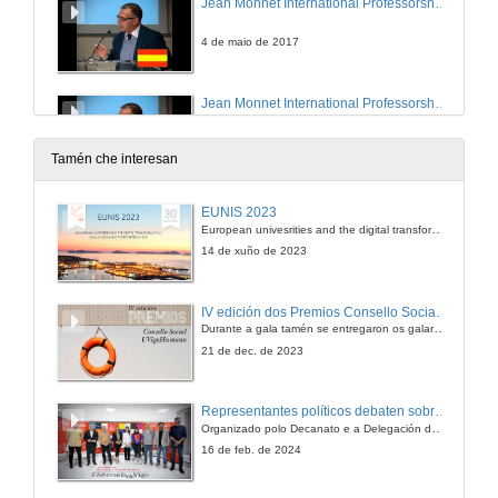
Jean Monnet International Professorships: An oportunity to engage with educative community
4 de maio de 2017
Jean Monnet International Professorships: An oportunity to engage with educative community
4 de maio de 2017
Tamén che interesan
The project We are European CItizens (success story)
EUNIS 2023
European univesrities and the digital transformation: challenges and opportunities ahead
4 de maio de 2017
14 de xuño de 2023
The project We are European CItizens (success story)
IV edición dos Premios Consello Social UVigo Humana
Durante a gala tamén se entregaron os galardóns aos mellores TFG e TFM en materia de Axenda 2030
4 de maio de 2017
21 de dec. de 2023
I International Chair José Saramago
Representantes políticos debaten sobre educación e xuventude no campus de Pontevedra
Parte I
Organizado polo Decanato e a Delegación de Alumnado de Dirección e Xestión Pública e coa participación de candidatos de PP, BNG, PSOE, Sumar e Podemos
4 de maio de 2017
16 de feb. de 2024