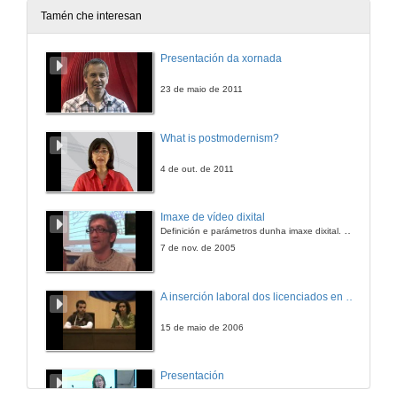
12 de mar. de 2014
Tamén che interesan
Quenda de preguntas: Análise das competencias máis valoradas en sectores produtivos galegos
Presentación da xornada
12 de mar. de 2014
23 de maio de 2011
What is postmodernism?
4 de out. de 2011
Imaxe de vídeo dixital
Definición e parámetros dunha imaxe dixital. Resolución e Aspecto. Profundidade da cor. Compresión. Frame por segundo. Entrelazado. Campos, cadros
7 de nov. de 2005
A inserción laboral dos licenciados en Ciencias do Mar: a carreira investigadora
15 de maio de 2006
Presentación