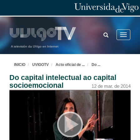
TOGGLE
Toggle
SEARCH
navigatio
A televisión da UVigo en Internet
INICIO
UVIGOTV
Acto oficial de
...
Do
...
Do capital intelectual ao capital
socioemocional
12 de mar. de 2014