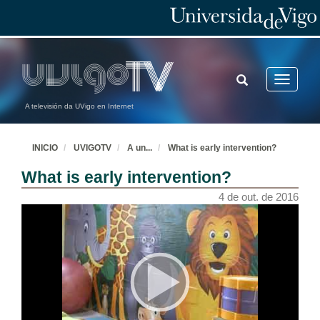
TOGGLE
Toggle
SEARCH
navigatio
A televisión da UVigo en Internet
INICIO
UVIGOTV
A un
...
What is early intervention?
What is early intervention?
4 de out. de 2016