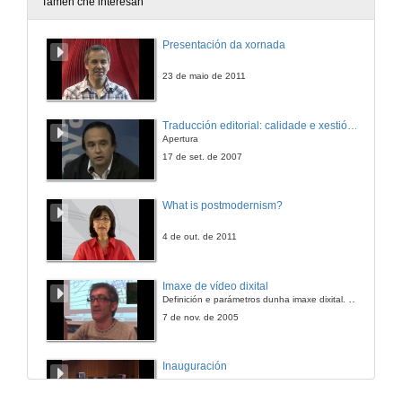
Tamén che interesan
Relacións profesionais do tradutor profesional
Presentación da xornada
23 de xuño de 2009
23 de maio de 2011
Películas e series: Introdución
Traducción editorial: calidade e xestión de proxectos
Apertura
24 de xuño de 2009
17 de set. de 2007
Proceso de dobraxe de películas
What is postmodernism?
24 de xuño de 2009
4 de out. de 2011
Proceso de dobraxe: Demostración de bo/mal axuste
Imaxe de vídeo dixital
Definición e parámetros dunha imaxe dixital. Resolución e Aspecto. Profundidade da cor. Compresión. Frame por segundo. Entrelazado. Campos, cadros
24 de xuño de 2009
7 de nov. de 2005
Cuestións relevantes na dobraxe de películas
Inauguración
24 de xuño de 2009
8 de maio de 2010