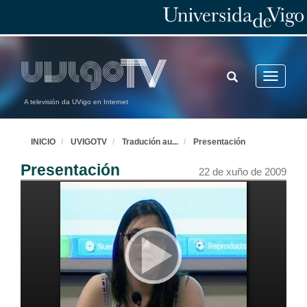
TOGGLE
Toggle
SEARCH
navigatio
A televisión da UVigo en Internet
INICIO
UVIGOTV
Tradución au
...
Presentación
Presentación
22 de xuño de 2009