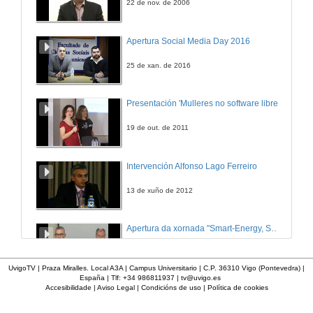
22 de nov. de 2006
Apertura Social Media Day 2016
25 de xan. de 2016
Presentación 'Mulleres no software libre'
19 de out. de 2011
Intervención Alfonso Lago Ferreiro
13 de xuño de 2012
Apertura da xornada "Smart-Energy, Smart-City"
28 de out. de 2015
UvigoTV | Praza Miralles. Local A3A | Campus Universitario | C.P. 36310 Vigo (Pontevedra) |
España | Tlf: +34 986811937 |
tv@uvigo.es
Accesibilidade
|
Aviso Legal
|
Condicións de uso
|
Política de cookies
Presentación web HCTech