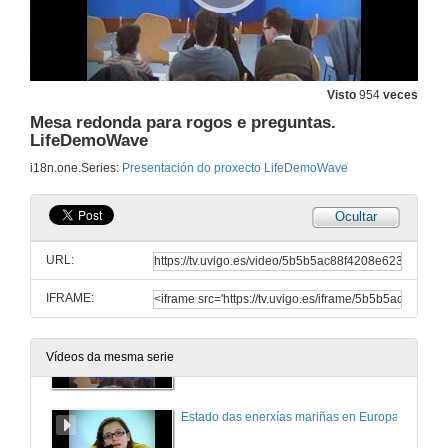
9 de mar. de 2016
Visión xeral da predicción marítima
Conferencia
9 de mar. de 2016
Visto
954
veces
Mesa redonda para rogos e preguntas.
LifeDemoWave
Bares: O valor dos datos. Presentación do ponente
i18n.one.Series:
Presentación do proxecto LifeDemoWave
9 de mar. de 2016
Ocultar
Bares: O valor dos datos
Conferencia
URL:
9 de mar. de 2016
IFRAME:
Estado das enerxías mariñas en Europa. Presentación do ponente
Vídeos da mesma serie
9 de mar. de 2016
Estado das enerxías mariñas en Europa.