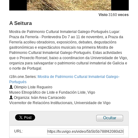
O ghancho, un oficio mariñeiro para a extracción selectiva da centola e A Innovación no mar co PCI: a experiencia de Mar de Lira
Visto
3160
veces
A Seitura
8 de nov. de 2007
Mostra de Patrimonio Cultural Inmaterial Galego-Portugués Lugar:
Praza da Ferrería - Pontevedra Do 7 ao 11 de novembro, a Praza da
A actualidade das embarcacións Tradicionais
Ferrería acolleu obradoiros, exposicións, debates, degustacións
gastronómicas e espectáculos musicais na primeira Mostra de
8 de nov. de 2007
Patrimonio Cultural Inmaterial Galego-Portugués. Estas actividades
que o Proxecto Ronsel, baixo a coordinacion da Universidade de Vigo,
organiza para salvagardar o patrimonio cultural inmaterial de Galicia e
Recursos Turísticos a partir do Mar
o norte de Portugal.
i18n.one.Series:
Mostra de Patrimonio Cultural Inmaterial Galego-
8 de nov. de 2007
Portugués
Olimpio Liste Regueiro
Museo Etnográfico de Liste e Fundación Liste, Vigo
As plantas medicinais na tradición Galego-Portuguesa
Organiza: Iván Area Carracedo
Vicerreitor de Relacións Institucionais, Universidade de Vigo
8 de nov. de 2007
Ocultar
Festas etnográficas en Allariz
URL:
9 de nov. de 2007