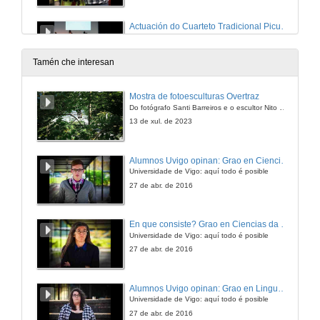
Actuación do Cuarteto Tradicional Picuíña de Marín
9 de nov. de 2007
Tamén che interesan
Actuación dos Terribles de Donas
Mostra de fotoesculturas Overtraz
Do fotógrafo Santi Barreiros e o escultor Nito Contreras.
9 de nov. de 2007
13 de xul. de 2023
Actuación da Gaita de Sarandón
Alumnos Uvigo opinan: Grao en Ciencias da Linguaxe e Estudos Literarios
Universidade de Vigo: aquí todo é posible
9 de nov. de 2007
27 de abr. de 2016
Regueifas
En que consiste? Grao en Ciencias da Linguaxe e Estudos Literarios
Obradoiro
Universidade de Vigo: aquí todo é posible
10 de nov. de 2007
27 de abr. de 2016
O vello rastro e o acordeón
Alumnos Uvigo opinan: Grao en Linguas Estranxeiras
Universidade de Vigo: aquí todo é posible
10 de nov. de 2007
27 de abr. de 2016