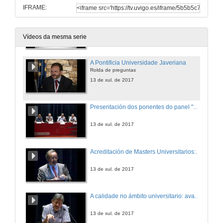
IFRAME:
A Pontificia Universidade Javeriana
Conferencia
13 de xul. de 2017
Vídeos da mesma serie
A Pontificia Universidade Javeriana
Rolda de preguntas
13 de xul. de 2017
Presentación dos ponentes do panel "A calidade no ámbito universitario: avances e retrocesos"
13 de xul. de 2017
Acreditación de Masters Universitarios: A necesisdad da calidade na formación
13 de xul. de 2017
A calidade no ámbito universitario: avances e retrocesos
13 de xul. de 2017