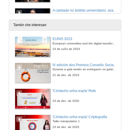
A calidade no ámbito universitario: avances e retrocesos
13 de xul. de 2017
Tamén che interesan
A calidade no ámbito universitario: avances e retrocesos
EUNIS 2023
Rolda de preguntas
European univesrities and the digital transformation: challenges and opportunities ahead
13 de xul. de 2017
14 de xuño de 2023
Retos na educación: metodoloxía de ensinanza-aprendizaxe e tendencias tecnolóxicas
IV edición dos Premios Consello Social UVigo Humana
Presentación e Conferencia
Durante a gala tamén se entregaron os galardóns aos mellores TFG e TFM en materia de Axenda 2030
13 de xul. de 2017
21 de dec. de 2023
Retos na educación: metodoloxía de ensinanza-aprendizaxe e tendencias tecnolóxicas.
'Cóntacho unha espía' Reto
Rolda de preguntas
13 de xul. de 2017
23 de dec. de 2020
A especialización do campus: un modelo de dimanización e mellora universitaria. Presentación dos ponentes
'Cóntacho unha espía' Criptografía
Taller manipulativo 1
13 de xul. de 2017
23 de dec. de 2020