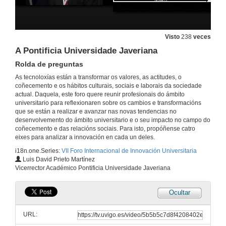
Compromiso social da universidade na formación ética dos estudantes
Conferencia
13 de xul. de 2017
Visto
238
veces
A Pontificia Universidade Javeriana
Rolda de preguntas
Compromiso social da universidade na formación ética dos estudantes
Rolda de preguntas
As tecnoloxías están a transformar os valores, as actitudes, o
13 de xul. de 2017
coñecemento e os hábitos culturais, sociais e laborais da sociedade
actual. Daquela, este foro quere reunir profesionais do ámbito
universitario para reflexionaren sobre os cambios e transformacións
Presentación de Wen Jun
que se están a realizar e avanzar nas novas tendencias no
desenvolvemento do ámbito universitario e o seu impacto no campo do
13 de xul. de 2017
coñecemento e das relacións sociais. Para isto, propóñense catro
eixes para analizar a innovación en cada un deles.
i18n.one.Series:
VII Foro Internacional de Innovación Universitaria
Innovación e emprendimiento
Luis David Prieto Martínez
Conferencia
Vicerrector Académico Pontificia Universidade Javeriana
13 de xul. de 2017
Ocultar
Presentación de Luis David Prieto Martínez
URL:
13 de xul. de 2017