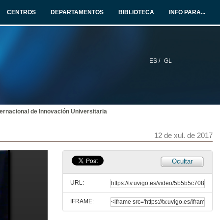
CENTROS
DEPARTAMENTOS
BIBLIOTECA
INFO PARA...
ES /
GL
nternacional de Innovación Universitaria
12 de xul. de 2017
VII Foro Internacional de Innovación Universitaria
Ocultar
Discurso de apertura de Aurelio Villa Sánchez
12 de xul. de 2017
URL:
IFRAME:
VII Foro Internacional de Innovación Universitaria
Discurso de apertura de Héctor Rodríguez Martínez