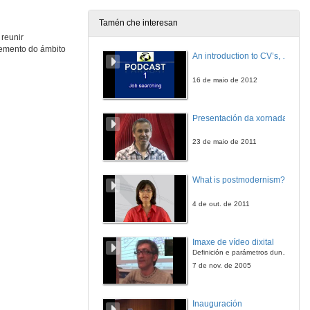
12 de xul. de 2017
Tamén che interesan
 reunir
Reinventando a Universidade. Administración do cambio e cultura de innovación
vemento do ámbito
Xestión para a innovación
An introduction to CV’s, letters, and job searching
12 de xul. de 2017
16 de maio de 2012
Reinventando a Universidade. Administración do cambio e cultura de innovación
Rolda de preguntas
Presentación da xornada
12 de xul. de 2017
23 de maio de 2011
Presentación de Ronald Barnett
Apertura do Eixe I
What is postmodernism?
12 de xul. de 2017
4 de out. de 2011
The Coming of the Ecological Learner
Conference
Imaxe de vídeo dixital
12 de xul. de 2017
Definición e parámetros dunha imaxe dixital. Resolución e Aspecto. Profundidade da cor. Compresión. Frame por segundo. Entrelazado. Campos, cadros
7 de nov. de 2005
Deseño curricular e pedagóxico
Conferencia
Inauguración
12 de xul. de 2017