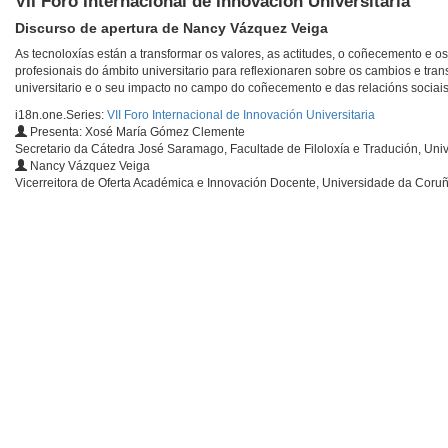
VII Foro Internacional de Innovación Universitaria
Discurso de apertura de Nancy Vázquez Veiga
As tecnoloxías están a transformar os valores, as actitudes, o coñecemento e os 
profesionais do ámbito universitario para reflexionaren sobre os cambios e tr
universitario e o seu impacto no campo do coñecemento e das relacións sociais.
i18n.one.Series:
VII Foro Internacional de Innovación Universitaria
Presenta: Xosé María Gómez Clemente
Secretario da Cátedra José Saramago, Facultade de Filoloxía e Tradución, Uni
Nancy Vázquez Veiga
Vicerreitora de Oferta Académica e Innovación Docente, Universidade da Coru