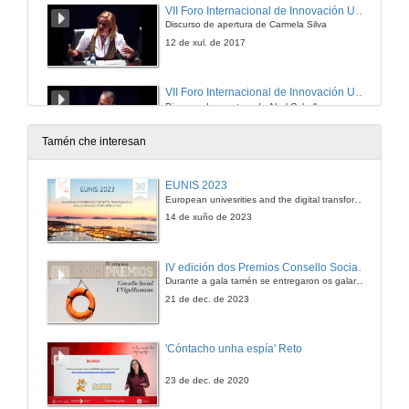
VII Foro Internacional de Innovación Universitaria
Discurso de apertura de Carmela Silva
12 de xul. de 2017
VII Foro Internacional de Innovación Universitaria
Discurso de apertura de Abel Caballero
12 de xul. de 2017
Tamén che interesan
VII Foro Internacional de Innovación Universitaria
EUNIS 2023
Discurso de apertura de Gloria Pena Uris
European univesrities and the digital transformation: challenges and opportunities ahead
12 de xul. de 2017
14 de xuño de 2023
Conferencia inaugural
IV edición dos Premios Consello Social UVigo Humana
Durante a gala tamén se entregaron os galardóns aos mellores TFG e TFM en materia de Axenda 2030
12 de xul. de 2017
21 de dec. de 2023
Reinventando a Universidade. Administración do cambio e cultura de innovación
'Cóntacho unha espía' Reto
Xestión para a innovación
12 de xul. de 2017
23 de dec. de 2020