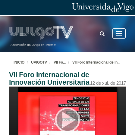
TOGGLE
Toggle
SEARCH
navigatio
A televisión da UVigo en Internet
INICIO
UVIGOTV
VII Fo
...
VII Foro Internacional de In
...
VII Foro Internacional de
Innovación Universitaria
12 de xul. de 2017