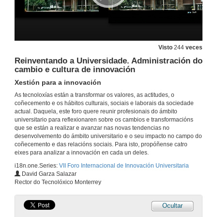
Discurso de apertura de Aurelio Villa Sánchez
12 de xul. de 2017
VII Foro Internacional de Innovación Universitaria
Discurso de apertura de Héctor Rodríguez Martínez
Visto
244
veces
12 de xul. de 2017
Reinventando a Universidade. Administración do
cambio e cultura de innovación
Xestión para a innovación
VII Foro Internacional de Innovación Universitaria
Discurso de apertura de Nancy Vázquez Veiga
As tecnoloxías están a transformar os valores, as actitudes, o
12 de xul. de 2017
coñecemento e os hábitos culturais, sociais e laborais da sociedade
actual. Daquela, este foro quere reunir profesionais do ámbito
universitario para reflexionaren sobre os cambios e transformacións
VII Foro Internacional de Innovación Universitaria
que se están a realizar e avanzar nas novas tendencias no
Discurso de apertura de Carmela Silva
desenvolvemento do ámbito universitario e o seu impacto no campo do
12 de xul. de 2017
coñecemento e das relacións sociais. Para isto, propóñense catro
eixes para analizar a innovación en cada un deles.
i18n.one.Series:
VII Foro Internacional de Innovación Universitaria
VII Foro Internacional de Innovación Universitaria
David Garza Salazar
Discurso de apertura de Abel Caballero
Rector do Tecnolóxico Monterrey
12 de xul. de 2017
Ocultar
VII Foro Internacional de Innovación Universitaria