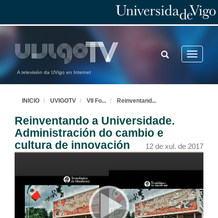
TOGGLE
Toggle
SEARCH
navigatio
A televisión da UVigo en Internet
INICIO
UVIGOTV
VII Fo
...
Reinventand
...
Reinventando a Universidade.
Administración do cambio e
cultura de innovación
12 de xul. de 2017
VII Foro Internacional de Innovación Universitaria