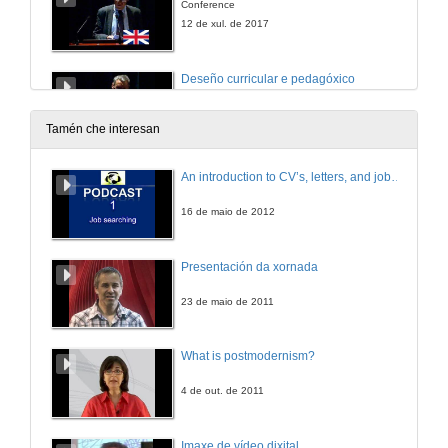
Conference
12 de xul. de 2017
Deseño curricular e pedagóxico
Conferencia
12 de xul. de 2017
Tamén che interesan
The Coming of the Ecological Learner
An introduction to CV’s, letters, and job searching
Question Time
12 de xul. de 2017
16 de maio de 2012
Deseño curricular e pedagóxico
Presentación da xornada
Rolda de preguntas
12 de xul. de 2017
23 de maio de 2011
Presentación de François Vallaeys
What is postmodernism?
12 de xul. de 2017
4 de out. de 2011
Responsabilidade social Universitaria en Latinoamérica: un marco político e de Xestión para a innovación universitaria
Imaxe de vídeo dixital