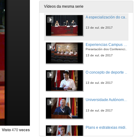
13 de xul. de 2017
Vídeos da mesma serie
A especialización do campus: un modelo de dimanización e mellora universitaria. Quenda de preguntas
13 de xul. de 2017
Experiencias Campus Saudable
Presetación dos Conferenciantes
13 de xul. de 2017
O concepto de deporte e a dimensión social da actividade físico-deportiva
13 de xul. de 2017
Universidade Autónoma de Barcelona
13 de xul. de 2017
Plans e estratexias midioambientais na Universidade da Coruña
Visto
470
veces
13 de xul. de 2017