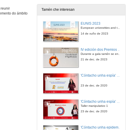
 reunir
Tamén che interesan
vemento do ámbito
Resposabilidade social Universitaria
EUNIS 2023
13 de xul. de 2017
European univesrities and the digital transformation: challenges and opportunities ahead
14 de xuño de 2023
Innovación e compromiso social universitario - A Universidade (e o chan baixo os seus pés)
Presentación da Conferenciante e Conferencia
IV edición dos Premios Consello Social UVigo Humana
14 de xul. de 2017
Durante a gala tamén se entregaron os galardóns aos mellores TFG e TFM en materia de Axenda 2030
21 de dec. de 2023
Innovación e compromiso social universitario - A Universidade (e o chan baixo os seus pés)
Presentación da Conferenciante e Conferencia
'Cóntacho unha espía' Reto
14 de xul. de 2017
23 de dec. de 2020
Innovación e compromiso social universitario - A Universidade (e o chan baixo os seus pés)
Rolda de preguntas
'Cóntacho unha espía' Criptografía
14 de xul. de 2017
Taller manipulativo 1
23 de dec. de 2020
Metodoloxías para o desenvolvemento da aprendizaxe universitaria: o caso da Universidade de Aalborg
Presentación da Conferenciante
'Cóntacho unha epidemióloga' Reto
14 de xul. de 2017