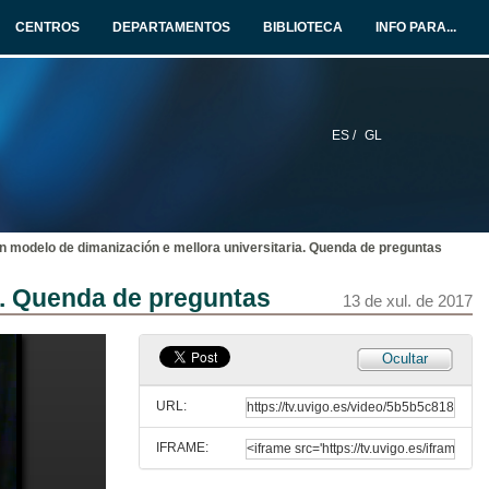
13 de xul. de 2017
CENTROS
DEPARTAMENTOS
BIBLIOTECA
INFO PARA...
Retos na educación: metodoloxía de ensinanza-aprendizaxe e tendencias tecnolóxicas.
Rolda de preguntas
13 de xul. de 2017
ES /
GL
A especialización do campus: un modelo de dimanización e mellora universitaria. Presentación dos ponentes
13 de xul. de 2017
n modelo de dimanización e mellora universitaria. Quenda de preguntas
Campus do Mar (knowledge in deph)
a. Quenda de preguntas
13 de xul. de 2017
13 de xul. de 2017
A especialización do Campus de Ourense
Ocultar
13 de xul. de 2017
URL:
IFRAME:
Proxecto de especialización do Campus de Pontevedra