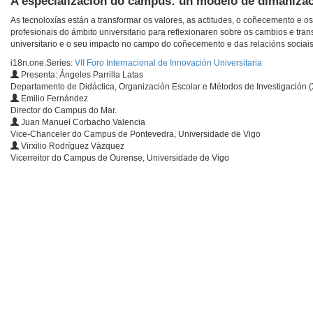
A especialización do campus: un modelo de dimanizaci
As tecnoloxías están a transformar os valores, as actitudes, o coñecemento e os 
profesionais do ámbito universitario para reflexionaren sobre os cambios e tr
universitario e o seu impacto no campo do coñecemento e das relacións sociais.
i18n.one.Series:
VII Foro Internacional de Innovación Universitaria
Presenta: Ángeles Parrilla Latas
Departamento de Didáctica, Organización Escolar e Métodos de Investigación (
Emilio Fernández
Director do Campus do Mar.
Juan Manuel Corbacho Valencia
Vice-Chanceler do Campus de Pontevedra, Universidade de Vigo
Virxilio Rodríguez Vázquez
Vicerreitor do Campus de Ourense, Universidade de Vigo