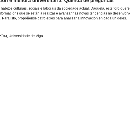
ón e mellora universitaria. Quenda de preguntas
hábitos culturais, sociais e laborais da sociedade actual. Daquela, este foro quere
ansformacións que se están a realizar e avanzar nas novas tendencias no desenvol
 Para isto, propóñense catro eixes para analizar a innovación en cada un deles.
X04), Universidade de Vigo