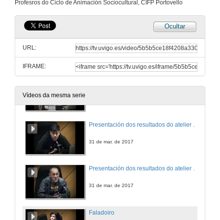
Profesros do Ciclo de Animación Sociocultural, CIFP Portovello
30 de mar. de 2017
Ocultar
Experiência formativa no Jardim de Infância do Arelho
Turno de preguntas
URL:
30 de mar. de 2017
IFRAME:
Projeto das Escolas D'Óbidos
Vídeos da mesma serie
31 de mar. de 2017
Presentación dos resultados do atelier "Zoom" de Pedro Basilio
31 de mar. de 2017
Presentación dos resultados do atelier "Rosto" de João Jorge
31 de mar. de 2017
Faladoiro