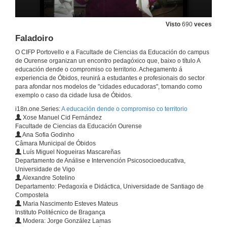
30 de mar. de 2017
Visto
690
veces
Faladoiro
Identidade do atelier
O CIFP Portovello e a Facultade de Ciencias da Educación do campus
30 de mar. de 2017
de Ourense organizan un encontro pedagóxico que, baixo o título A
educación dende o compromiso co territorio. Achegamento á
experiencia de Óbidos, reunirá a estudantes e profesionais do sector
Os ateliers como ferramenta de intervención educativa e comunitaria
para afondar nos modelos de "cidades educadoras", tomando como
Turno de preguntas
exemplo o caso da cidade lusa de Óbidos.
30 de mar. de 2017
i18n.one.Series:
A educación dende o compromiso co territorio
Xose Manuel Cid Fernández
Facultade de Ciencias da Educación Ourense
Dinâmicas sócio-construtivistas na educaçao de infancia
Ana Sofia Godinho
Câmara Municipal de Óbidos
30 de mar. de 2017
Luís Miguel Nogueiras Mascareñas
Departamento de Análise e Intervención Psicosocioeducativa,
Universidade de Vigo
Dinâmicas sócio-construtivistas na educaçao de infancia
Alexandre Sotelino
Turno de preguntas
Departamento: Pedagoxía e Didáctica, Universidade de Santiago de
30 de mar. de 2017
Compostela
Maria Nascimento Esteves Mateus
Instituto Politécnico de Bragança
Experiência formativa no Jardim de Infância do Arelho
Modera: Jorge González Lamas