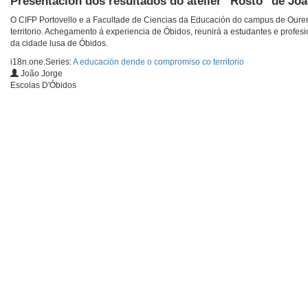
Presentación dos resultados do atelier "Rosto" de Jo
O CIFP Portovello e a Facultade de Ciencias da Educación do campus de Ouren
territorio. Achegamento á experiencia de Óbidos, reunirá a estudantes e prof
da cidade lusa de Óbidos.
i18n.one.Series:
A educación dende o compromiso co territorio
João Jorge
Escolas D'Óbidos