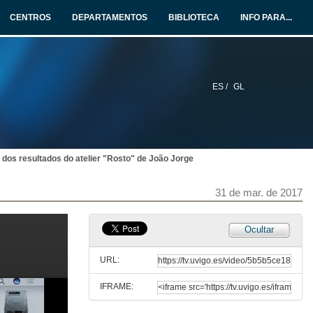
Turno de preguntas
CENTROS
DEPARTAMENTOS
BIBLIOTECA
INFO PARA...
30 de mar. de 2017
Dinâmicas sócio-construtivistas na educaçao de infancia
30 de mar. de 2017
ES /
GL
Dinâmicas sócio-construtivistas na educaçao de infancia
Turno de preguntas
30 de mar. de 2017
 dos resultados do atelier "Rosto" de João Jorge
Experiência formativa no Jardim de Infância do Arelho
31 de mar. de 2017
30 de mar. de 2017
Ocultar
Experiência formativa no Jardim de Infância do Arelho
Turno de preguntas
URL:
30 de mar. de 2017
IFRAME:
Projeto das Escolas D'Óbidos