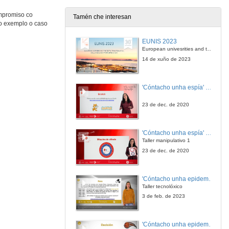
ompromiso co
Tamén che interesan
mo exemplo o caso
EUNIS 2023
European univesrities and the digital transformation: challenges and opportunities ahead
14 de xuño de 2023
'Cóntacho unha espía' Reto
23 de dec. de 2020
'Cóntacho unha espía' Criptografía
Taller manipulativo 1
23 de dec. de 2020
'Cóntacho unha epidemióloga' Reto
Taller tecnolóxico
3 de feb. de 2023
'Cóntacho unha epidemióloga' Decisións nun partido de baloncesto 4