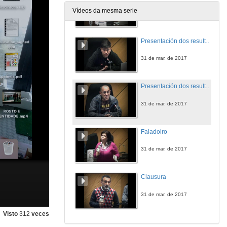
Vídeos da mesma serie
31 de mar. de 2017
Presentación dos resultados do atelier "Zoom" de Pedro Basilio
31 de mar. de 2017
Presentación dos resultados do atelier "Rosto" de João Jorge
31 de mar. de 2017
Faladoiro
31 de mar. de 2017
Clausura
31 de mar. de 2017
Visto
312
veces