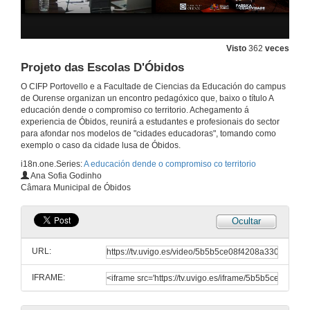
30 de mar. de 2017
Os ateliers como ferramenta de intervención educativa e comunitaria
Visto
362
veces
Turno de preguntas
Projeto das Escolas D'Óbidos
30 de mar. de 2017
O CIFP Portovello e a Facultade de Ciencias da Educación do campus
de Ourense organizan un encontro pedagóxico que, baixo o título A
Dinâmicas sócio-construtivistas na educaçao de infancia
educación dende o compromiso co territorio. Achegamento á
experiencia de Óbidos, reunirá a estudantes e profesionais do sector
30 de mar. de 2017
para afondar nos modelos de "cidades educadoras", tomando como
exemplo o caso da cidade lusa de Óbidos.
i18n.one.Series:
A educación dende o compromiso co territorio
Dinâmicas sócio-construtivistas na educaçao de infancia
Ana Sofia Godinho
Turno de preguntas
Câmara Municipal de Óbidos
30 de mar. de 2017
Ocultar
Experiência formativa no Jardim de Infância do Arelho
URL:
30 de mar. de 2017
IFRAME:
Experiência formativa no Jardim de Infância do Arelho
Turno de preguntas