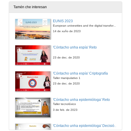
31 de mar. de 2017
Tamén che interesan
EUNIS 2023
European univesrities and the digital transformation: challenges and opportunities ahead
14 de xuño de 2023
'Cóntacho unha espía' Reto
23 de dec. de 2020
'Cóntacho unha espía' Criptografía
Taller manipulativo 1
23 de dec. de 2020
'Cóntacho unha epidemióloga' Reto
Taller tecnolóxico
3 de feb. de 2023
'Cóntacho unha epidemióloga' Decisións nun partido de baloncesto 4