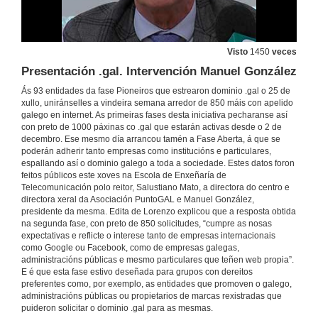
Visto
1450
veces
Presentación .gal. Intervención Manuel González
Ás 93 entidades da fase Pioneiros que estrearon dominio .gal o 25 de
xullo, uniránselles a vindeira semana arredor de 850 máis con apelido
galego en internet. As primeiras fases desta iniciativa pecharanse así
con preto de 1000 páxinas co .gal que estarán activas desde o 2 de
decembro. Ese mesmo día arrancou tamén a Fase Aberta, á que se
poderán adherir tanto empresas como institucións e particulares,
espallando así o dominio galego a toda a sociedade. Estes datos foron
feitos públicos este xoves na Escola de Enxeñaría de
Telecomunicación polo reitor, Salustiano Mato, a directora do centro e
directora xeral da Asociación PuntoGAL e Manuel González,
presidente da mesma. Edita de Lorenzo explicou que a resposta obtida
na segunda fase, con preto de 850 solicitudes, “cumpre as nosas
expectativas e reflicte o interese tanto de empresas internacionais
como Google ou Facebook, como de empresas galegas,
administracións públicas e mesmo particulares que teñen web propia”.
E é que esta fase estivo deseñada para grupos con dereitos
preferentes como, por exemplo, as entidades que promoven o galego,
administracións públicas ou propietarios de marcas rexistradas que
puideron solicitar o dominio .gal para as mesmas.