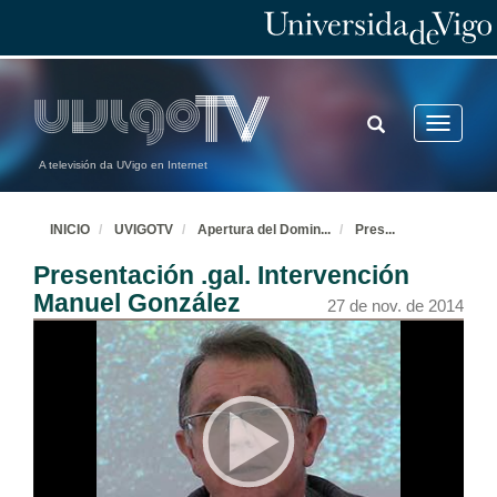
TOGGLE
Toggle
SEARCH
navigatio
A televisión da UVigo en Internet
INICIO
UVIGOTV
Apertura del Domin
...
Pres
...
Presentación .gal. Intervención
Manuel González
27 de nov. de 2014