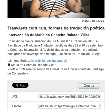
Bibliotecas dixitais como ferramentas de traballo en investigación sobre tradución literaria
Intervención de Laura Tato Fontaíña
30 de set. de 2016
Visto
918
veces
Bibliotecas dixitais como ferramentas de traballo en investigación sobre tradución literaria
Trasvases culturais, formas de tradución poética
Presentación de Teresa Seruya
30 de set. de 2016
Intervención de María do Cebreiro Rábade Villar
Coincidindo coa celebración do Día Mundial da Tradución 2016, a
Facultade de Filoloxía e Tradución acolle os días 29 e 30 de setembro
Bibliotecas dixitais como ferramentas de traballo en investigación sobre tradución literaria
o Congreso internacional As visibilidades da tradución, organizado
Intervención de Teresa Seruya
polo grupo de investigación Bitraga (Biblioteca da Tradución Galega).
30 de set. de 2016
i18n.one.Series:
As visibilidades da tradución
María do Cebreiro Rábade Villar
Bibliotecas dixitais como ferramentas de traballo en investigación sobre tradución literaria
Poeta e profesora de Teoría da Literatura na Universidade de Santiago
Intervención de Áurea Fernández Rodríguez
de Compostela
30 de set. de 2016
Ocultar
Bibliotecas dixitais como ferramentas de traballo en investigación sobre tradución literaria
Debate
URL:
30 de set. de 2016
IFRAME: