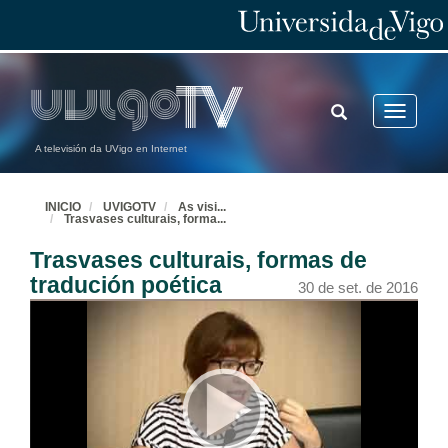
A recepción da traducción
Intervención de Jesus Moinhos Pardavila
29 de set. de 2016
A recepción da traducción
TOGGLE
Toggle
Debate
SEARCH
navigatio
29 de set. de 2016
A televisión da UVigo en Internet
Plurilingüísmo vs. tradución no debate sobre a 'literatura universal'
Presentación de Luis Pegenaute
INICIO
UVIGOTV
As visi
...
Trasvases culturais, forma
...
29 de set. de 2016
Trasvases culturais, formas de
Plurilingüísmo vs. tradución no debate sobre a 'literatura universal'
tradución poética
30 de set. de 2016
29 de set. de 2016
Bibliotecas dixitais como ferramentas de traballo en investigación sobre tradución literaria
Presentación de Laura Tato
30 de set. de 2016