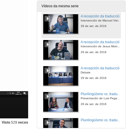
29 de set. de 2016
Vídeos da mesma serie
A recepción da traducción
Intervención de Manuel Vieites García
29 de set. de 2016
A recepción da traducción
Intervención de Jesus Moinhos Pardavila
29 de set. de 2016
A recepción da traducción
Debate
29 de set. de 2016
Plurilingüísmo vs. tradución no debate sobre a 'literatura universal'
Presentación de Luis Pegenaute
29 de set. de 2016
Plurilingüísmo vs. tradución no debate sobre a 'literatura universal'
Visto
529
veces
29 de set. de 2016