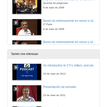
Quenda de preguntas
8 de maio de 2008
Bases do entrenamento en nenos e xóvenes. Da formación ó Alto Rendemento
1ª Parte
8 de maio de 2008
Bases do entrenamento en nenos y xóvenes. Da formación ó Alto Rendemento
2ª parte
8 de maio de 2008
Tamén che interesan
Incidencia das tarxetas sobre a ventaxa de xogar na casa en 1ª y 2ª división da Liga Española de Futbol
An introduction to CV’s, letters, and job searching
Comunicación Libre
8 de maio de 2008
16 de maio de 2012
Estudio dos efectos da velocidade de traslación na man-raqueta sobre a dirección do servizo plano en tenis
Presentación da xornada
Comunicación Libre
8 de maio de 2008
23 de maio de 2011
Relationship between distribution zone and attack efficacy in elite men´s