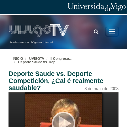
TOGGLE
Toggle
SEARCH
navigatio
A televisión da UVigo en Internet
INICIO
UVIGOTV
II Congreso
...
Deporte Saude vs. Dep
...
Deporte Saude vs. Deporte
Competición, ¿Cal é realmente
saudable?
8 de maio de 2008
Inaguracion