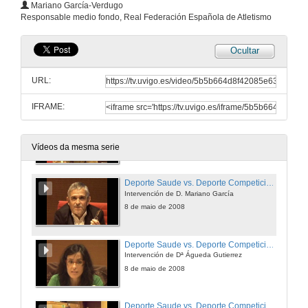
Mariano García-Verdugo
Responsable medio fondo, Real Federación Española de Atletismo
8 de maio de 2008
Ocultar
A Nutrición do deportista como Medio de Recuperación
Quenda de preguntas
URL:
8 de maio de 2008
IFRAME:
Deporte Saude vs. Deporte Competición, ¿Cal é realmente saudable?
Intervención de Juan José Crespo
8 de maio de 2008
Vídeos da mesma serie
Deporte Saude vs. Deporte Competición, ¿Cal é realmente saudable?
Intervención de D. Mariano García
8 de maio de 2008
Deporte Saude vs. Deporte Competición, ¿Cal é realmente saudable?
Intervención de Dª Águeda Gutierrez
8 de maio de 2008
Deporte Saude vs. Deporte Competición, ¿Cal é realmente saudable?