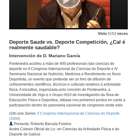
Intervención de D. Jose Luis Soidan
8 de maio de 2008
Inaguración
Intervención de Dª Maria Troncoso
Visto
5153
veces
8 de maio de 2008
Deporte Saude vs. Deporte Competición, ¿Cal é
realmente saudable?
Inaguración
Intervención de D. Mariano García
Intervención de Dª Maria Xesus López
Pontevedra acolleu a máis de 400 profesionais das ciencias do
8 de maio de 2008
deporte no II Congreso Internacional de Ciencias do Deporte e IV
Seminario Nacional de Nutrición, Medicina e Rendimiento no Novo
Deportista, un evento que pretende ser un foro de difusión de
Inaguración
coñecementos científicos, técnicos e culturais relativos á actividade
Intervención do Excmo. Sr. D. Miguel Anxo Fernández
física. A iniciativa, organizada polo concello de Pontevedra, a
8 de maio de 2008
Universidade de Vigo e o Grupo HI10 de investigación da Área de
Educación Física e Deportiva, sitúase nos primeiros postos en canto a
participación dentro do panorama nacional de congresos neste eido.
Olimpismo para Xóvenes
i18n.one.Series:
II Congreso Internacional de Ciencias do Deporte
(2008)
8 de maio de 2008
Presenta: Roberto Barcala Furelos
Ilustre Colexio Oficial de Lic. en Ciencias da Actividade Física e do
Deporte de Galicia
A Nutrición do deportista como Medio de Recuperación