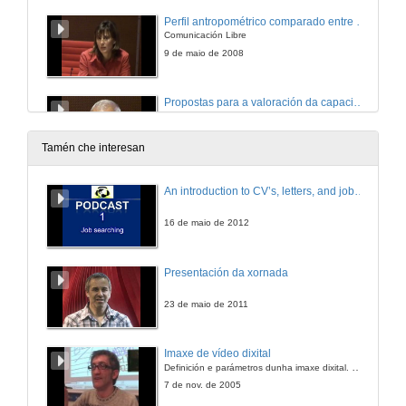
Perfil antropométrico comparado entre as seleccións junior e senior de waterpolo
Comunicación Libre
9 de maio de 2008
Propostas para a valoración da capacidade e a potencia anaeróbica aláctica
Comunicación Libre
9 de maio de 2008
Tamén che interesan
Bases para a recuperación das lesións deportivas en nenos e xóvenes
An introduction to CV’s, letters, and job searching
9 de maio de 2008
16 de maio de 2012
Hixiene postural: Exercicios aconsellados y desaconsellados
Presentación da xornada
9 de maio de 2008
23 de maio de 2011
A aparición de resulados relevantes na carreira dos mellores atletas españois
Imaxe de vídeo dixital
Definición e parámetros dunha imaxe dixital. Resolución e Aspecto. Profundidade da cor. Compresión. Frame por segundo. Entrelazado. Campos, cadros
9 de maio de 2008
7 de nov. de 2005