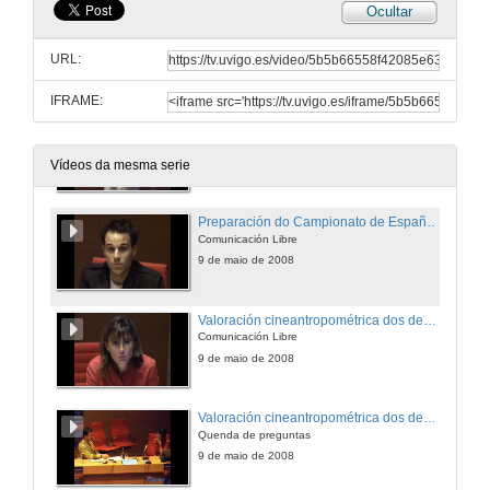
Ocultar
Estudio dos efectos da velocidade de traslación na man-raqueta sobre a dirección do servizo plano en tenis
Comunicación Libre
URL:
8 de maio de 2008
IFRAME:
Relationship between distribution zone and attack efficacy in elite men´s
Comunicación Libre
8 de maio de 2008
Vídeos da mesma serie
Preparación do Campionato de España de seleccións territoriais 2008
Comunicación Libre
9 de maio de 2008
Valoración cineantropométrica dos deportistas da selección galega de salvamento deportivo
Comunicación Libre
9 de maio de 2008
Valoración cineantropométrica dos deportistas da selección galega de salvamento deportivo
Quenda de preguntas
9 de maio de 2008