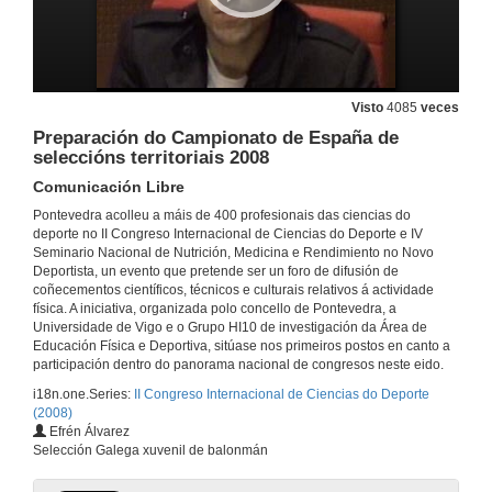
Deporte Saude vs. Deporte Competición, ¿Cal é realmente saudable?
Intervención de Dª Águeda Gutierrez
8 de maio de 2008
Visto
4085
veces
Deporte Saude vs. Deporte Competición, ¿Cal é realmente saudable?
Preparación do Campionato de España de
Quenda de preguntas
seleccións territoriais 2008
8 de maio de 2008
Comunicación Libre
Pontevedra acolleu a máis de 400 profesionais das ciencias do
Bases do entrenamento en nenos e xóvenes. Da formación ó Alto Rendemento
deporte no II Congreso Internacional de Ciencias do Deporte e IV
1ª Parte
Seminario Nacional de Nutrición, Medicina e Rendimiento no Novo
8 de maio de 2008
Deportista, un evento que pretende ser un foro de difusión de
coñecementos científicos, técnicos e culturais relativos á actividade
física. A iniciativa, organizada polo concello de Pontevedra, a
Bases do entrenamento en nenos y xóvenes. Da formación ó Alto Rendemento
Universidade de Vigo e o Grupo HI10 de investigación da Área de
2ª parte
Educación Física e Deportiva, sitúase nos primeiros postos en canto a
8 de maio de 2008
participación dentro do panorama nacional de congresos neste eido.
i18n.one.Series:
II Congreso Internacional de Ciencias do Deporte
(2008)
Incidencia das tarxetas sobre a ventaxa de xogar na casa en 1ª y 2ª división da Liga Española de Futbol
Efrén Álvarez
Comunicación Libre
Selección Galega xuvenil de balonmán
8 de maio de 2008