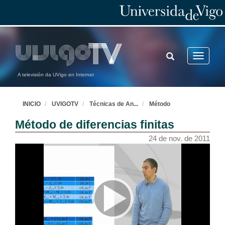
TOGGLE
Toggle
SEARCH
navigatio
A televisión da UVigo en Internet
INICIO
UVIGOTV
Técnicas de An
...
Método
Método de diferencias finitas
24 de nov. de 2011