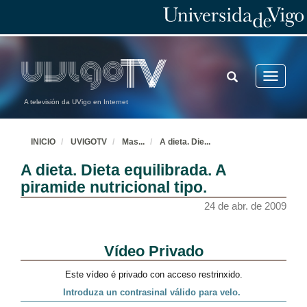
TOGGLE
Toggle
SEARCH
navigatio
A televisión da UVigo en Internet
INICIO
UVIGOTV
Mas
...
A dieta. Die
...
A dieta. Dieta equilibrada. A
piramide nutricional tipo.
24 de abr. de 2009