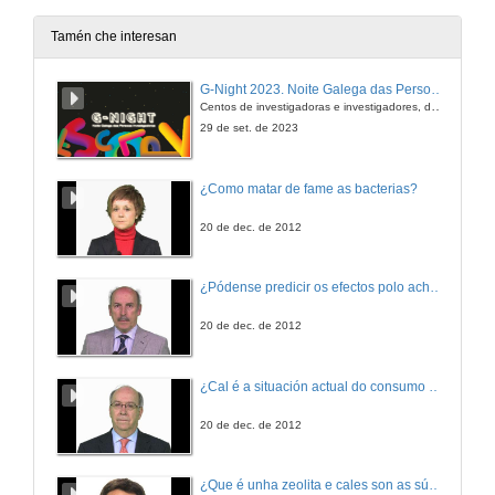
16 de out. de 2008
Tamén che interesan
Eixe lactotropo (La prolactina)
G-Night 2023. Noite Galega das Persoas Investigadoras. Conciencias creativas
Centos de investigadoras e investigadores, decenas de actividades e sete cidades
17 de out. de 2008
29 de set. de 2023
Esteroides neuroactivos.
¿Como matar de fame as bacterias?
17 de out. de 2008
20 de dec. de 2012
Metabolismo dos lípidos (Catabolismo).
¿Pódense predicir os efectos polo achegamento á Terra dos asteroides?
17 de out. de 2008
20 de dec. de 2012
Eixe hipotálamo-hipófiso-gonadal
¿Cal é a situación actual do consumo cinematográfico?
23 de out. de 2008
20 de dec. de 2012
Eixe hipotálamo-hipófiso-gonadal: As Kisspeptinas
¿Que é unha zeolita e cales son as súas aplicacións?