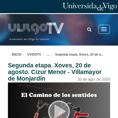
TOGGLE
Toggle
SEARCH
navigatio
A televisión da UVigo en Internet
INICIO
UVIGOTV
...
Segunda etapa. Xoves, 20 de a
...
Segunda etapa. Xoves, 20 de
agosto. Cizur Menor - Villamayor
de Monjardín
20 de ago. de 2009
Prólogo
18 de ago. de 2009
Introdución