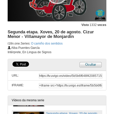
18 de ago. de 2009
Preparativos. Martes, 18 de agosto
Visto
1332
veces
Segunda etapa. Xoves, 20 de agosto. Cizur
18 de ago. de 2012
Menor - Villamayor de Monjardín
i18n.one.Series:
O camiño dos sentidos
Previo desplazamento a Roncesvalles, Navarra. Martes, 18 de agosto
Alba Puentes García
Intérprete, En Lingua de Signos
18 de ago. de 2009
Ocultar
Preparativos. Mércores, 19 de agosto
URL:
19 de ago. de 2009
IFRAME:
Primeira etapa. Mércores, 19 de agosto. Espinal - Cizur Menor
19 de ago. de 2009
Vídeos da mesma serie
Segunda etapa. Xoves, 20 de agosto. Cizur Menor - Villamayor de Monjardín