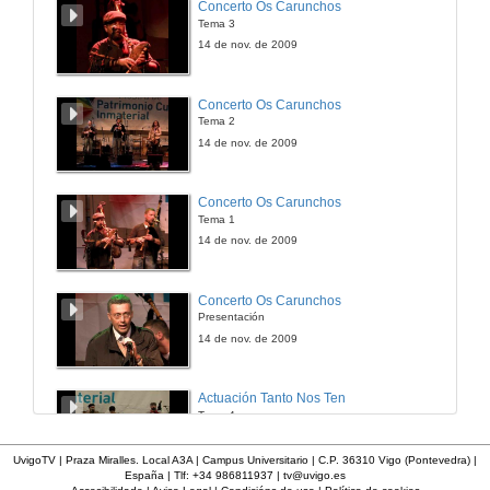
Concerto Os Carunchos
Tema 3
25 de ago. de 2012
14 de nov. de 2009
Oitava etapa. Mércores, 26 de agosto. Mansilla de Las Mulas - Astorga
Concerto Os Carunchos
Tema 2
26 de ago. de 2009
14 de nov. de 2009
Novena etapa. Xoves 27 de agosto. Astorga - Villafranca del Bierzo
Concerto Os Carunchos
Tema 1
27 de ago. de 2009
14 de nov. de 2009
Décima etapa. Venres 28 de agosto. Villafranca del Bierzo - Sarria
Concerto Os Carunchos
Presentación
28 de ago. de 2009
14 de nov. de 2009
Undécima etapa. Sábado, 29 de agosto. Sarria - Arzúa
Actuación Tanto Nos Ten
Tema 4
29 de ago. de 2009
14 de nov. de 2009
UvigoTV | Praza Miralles. Local A3A | Campus Universitario | C.P. 36310 Vigo (Pontevedra) |
España | Tlf: +34 986811937 |
tv@uvigo.es
Duodécima etapa. Domingo, 30 de agosto. Arzúa - Santiago de Compostela