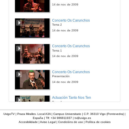
27 de ago. de 2009
14 de nov. de 2009
Décima etapa. Viernes 28 de agosto. Villafranca del Bierzo - Sarria
Concerto Os Carunchos
Tema 2
28 de ago. de 2009
14 de nov. de 2009
Undécima etapa. Sábado, 29 de agosto. Sarria - Arzúa
Concerto Os Carunchos
Tema 1
29 de ago. de 2009
14 de nov. de 2009
Duodécima etapa. Domingo, 30 de agosto. Arzúa - Santiago de Compostela
Concerto Os Carunchos
Presentación
30 de ago. de 2009
14 de nov. de 2009
Epilogo
Actuación Tanto Nos Ten
Tema 4
23 de maio de 2010
14 de nov. de 2009
UvigoTV | Praza Miralles. Local A3A | Campus Universitario | C.P. 36310 Vigo (Pontevedra) |
España | Tlf: +34 986811937 |
tv@uvigo.es
Accesibilidade
|
Aviso Legal
|
Condicións de uso
|
Política de cookies
Actuación Tanto Nos Ten
Tema 3