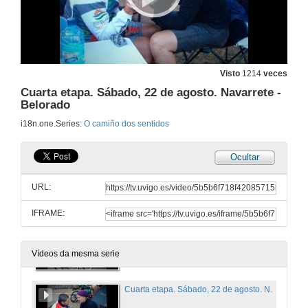
18 de ago. de 2009
Preparativos. Martes, 18 de agosto
18 de ago. de 2009
Visto
1214
veces
Cuarta etapa. Sábado, 22 de agosto. Navarrete -
Belorado
Primeira etapa. Mércores, 19 de agosto. Espinal - Cizur Menor
i18n.one.Series:
O camiño dos sentidos
19 de ago. de 2009
Ocultar
Segunda etapa. Jueves, 20 de agosto. Cizur Menor - Villamayor de Monjardín
URL:
20 de ago. de 2009
IFRAME:
Tercera etapa. Viernes, 21 de agosto. Villamayor de Monjardín - Navarrete
21 de ago. de 2009
Vídeos da mesma serie
Cuarta etapa. Sábado, 22 de agosto. Navarrete - Belorado