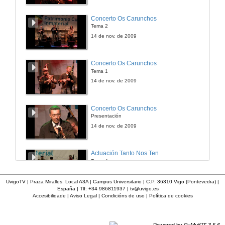
Concerto Os Carunchos
Tema 2
14 de nov. de 2009
Concerto Os Carunchos
Tema 1
14 de nov. de 2009
Concerto Os Carunchos
Presentación
14 de nov. de 2009
Actuación Tanto Nos Ten
Tema 4
14 de nov. de 2009
UvigoTV | Praza Miralles. Local A3A | Campus Universitario | C.P. 36310 Vigo (Pontevedra) |
España | Tlf: +34 986811937 |
tv@uvigo.es
Accesibilidade
|
Aviso Legal
|
Condicións de uso
|
Política de cookies
Actuación Tanto Nos Ten
Tema 3
14 de nov. de 2009