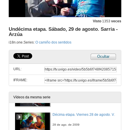
Sexta etapa. Lunes, 24 de agosto. Burgos - Carrión de los Condes
24 de ago. de 2009
Visto
1353
veces
Undécima etapa. Sábado, 29 de agosto. Sarria -
Arzúa
Sétima etapa. Martes, 25 de agosto. Carrión de los Condes - Mansilla de Las Mulas
i18n.one.Series:
O camiño dos sentidos
25 de ago. de 2009
Ocultar
Oitava etapa. Miércoles, 26 de agosto. Mansilla de Las Mulas - Astorga
URL:
26 de ago. de 2009
IFRAME:
Novea etapa. Jueves 27 de agosto. Astorga - Villafranca del Bierzo
Vídeos da mesma serie
27 de ago. de 2009
Décima etapa. Viernes 28 de agosto. Villafranca del Bierzo - Sarria
28 de ago. de 2009