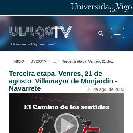
TOGGLE
Toggle
SEARCH
navigatio
A televisión da UVigo en Internet
INICIO
UVIGOTV
...
Terceira etapa. Venres, 21 de
...
Terceira etapa. Venres, 21 de
agosto. Villamayor de Monjardín -
Prólogo
Navarrete
21 de ago. de 2009
18 de ago. de 2009
Introdución
18 de ago. de 2009
Preparativos. Martes, 18 de agosto