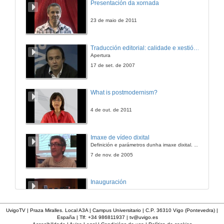
Presentación da xornada
26 de ago. de 2009
23 de maio de 2011
Novena etapa. Xoves 27 de agosto. Astorga - Villafranca del Bierzo
Traducción editorial: calidade e xestión de proxectos
Apertura
27 de ago. de 2009
17 de set. de 2007
Décima etapa. Venres 28 de agosto. Villafranca del Bierzo - Sarria
What is postmodernism?
28 de ago. de 2009
4 de out. de 2011
Undécima etapa. Sábado, 29 de agosto. Sarria - Arzúa
Imaxe de vídeo dixital
Definición e parámetros dunha imaxe dixital. Resolución e Aspecto. Profundidade da cor. Compresión. Frame por segundo. Entrelazado. Campos, cadros
29 de ago. de 2009
7 de nov. de 2005
Duodécima etapa. Domingo, 30 de agosto. Arzúa - Santiago de Compostela
Inauguración
30 de ago. de 2009
8 de maio de 2010
UvigoTV | Praza Miralles. Local A3A | Campus Universitario | C.P. 36310 Vigo (Pontevedra) |
España | Tlf: +34 986811937 |
tv@uvigo.es
Epílogo