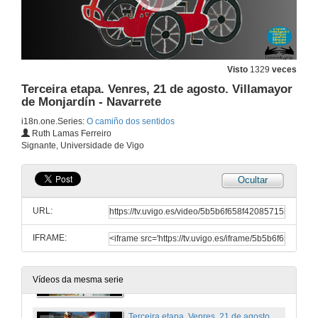
18 de ago. de 2012
Previo desplazamento a Roncesvalles, Navarra. Martes, 18 de agosto
Visto
1329
veces
Terceira etapa. Venres, 21 de agosto. Villamayor
18 de ago. de 2009
de Monjardín - Navarrete
i18n.one.Series:
O camiño dos sentidos
Preparativos. Mércores, 19 de agosto
Ruth Lamas Ferreiro
Signante, Universidade de Vigo
19 de ago. de 2009
Ocultar
Primeira etapa. Mércores, 19 de agosto. Espinal - Cizur Menor
URL:
19 de ago. de 2009
IFRAME:
Segunda etapa. Xoves, 20 de agosto. Cizur Menor - Villamayor de Monjardín
20 de ago. de 2009
Vídeos da mesma serie
Terceira etapa. Venres, 21 de agosto. Villamayor de Monjardín - Navarrete