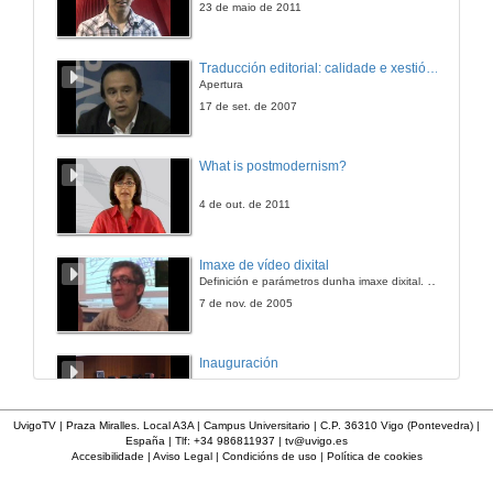
23 de maio de 2011
Traducción editorial: calidade e xestión de proxectos
Apertura
17 de set. de 2007
What is postmodernism?
4 de out. de 2011
Imaxe de vídeo dixital
Definición e parámetros dunha imaxe dixital. Resolución e Aspecto. Profundidade da cor. Compresión. Frame por segundo. Entrelazado. Campos, cadros
7 de nov. de 2005
Inauguración
8 de maio de 2010
UvigoTV | Praza Miralles. Local A3A | Campus Universitario | C.P. 36310 Vigo (Pontevedra) |
España | Tlf: +34 986811937 |
tv@uvigo.es
Accesibilidade
|
Aviso Legal
|
Condicións de uso
|
Política de cookies
A inserción laboral dos licenciados en Ciencias do Mar: a carreira investigadora