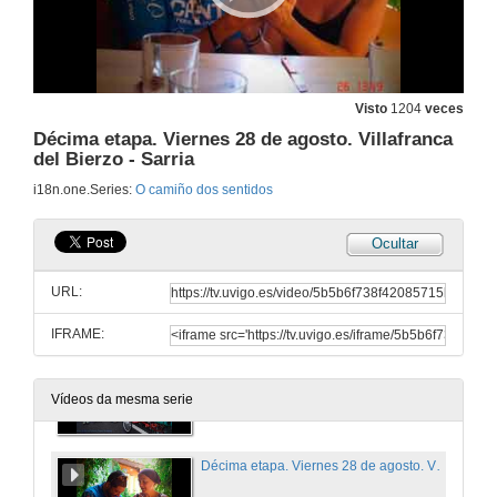
23 de ago. de 2009
Sexta etapa. Lunes, 24 de agosto. Burgos - Carrión de los Condes
24 de ago. de 2009
Visto
1204
veces
Décima etapa. Viernes 28 de agosto. Villafranca
del Bierzo - Sarria
Sétima etapa. Martes, 25 de agosto. Carrión de los Condes - Mansilla de Las Mulas
i18n.one.Series:
O camiño dos sentidos
25 de ago. de 2009
Ocultar
Oitava etapa. Miércoles, 26 de agosto. Mansilla de Las Mulas - Astorga
URL:
26 de ago. de 2009
IFRAME:
Novea etapa. Jueves 27 de agosto. Astorga - Villafranca del Bierzo
Vídeos da mesma serie
27 de ago. de 2009
Décima etapa. Viernes 28 de agosto. Villafranca del Bierzo - Sarria