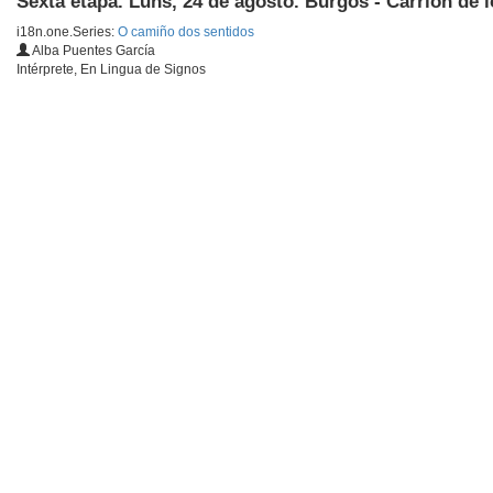
Sexta etapa. Luns, 24 de agosto. Burgos - Carrión de 
i18n.one.Series:
O camiño dos sentidos
Alba Puentes García
Intérprete, En Lingua de Signos