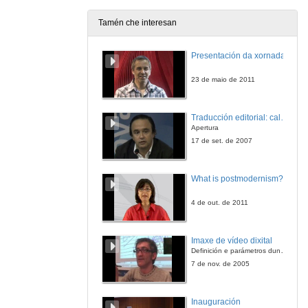
28 de ago. de 2009
Tamén che interesan
Undécima etapa. Sábado, 29 de agosto. Sarria - Arzúa
Presentación da xornada
29 de ago. de 2009
23 de maio de 2011
Duodécima etapa. Domingo, 30 de agosto. Arzúa - Santiago de Compostela
Traducción editorial: calidade e xestión de proxectos
30 de ago. de 2009
Apertura
17 de set. de 2007
Epílogo
What is postmodernism?
23 de maio de 2010
4 de out. de 2011
Introdución
Imaxe de vídeo dixital
18 de ago. de 2009
Definición e parámetros dunha imaxe dixital. Resolución e Aspecto. Profundidade da cor. Compresión. Frame por segundo. Entrelazado. Campos, cadros
7 de nov. de 2005
Preparativos. Martes, 18 de agosto
Inauguración
18 de ago. de 2009