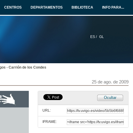
19 de ago. de 2009
CENTROS
DEPARTAMENTOS
BIBLIOTECA
INFO PARA...
Primeira etapa. Mércores, 19 de agosto. Espinal - Cizur Menor
19 de ago. de 2009
ES /
GL
Segunda etapa. Xoves, 20 de agosto. Cizur Menor - Villamayor de Monjardín
20 de ago. de 2009
gos - Carrión de los Condes
Terceira etapa. Venres, 21 de agosto. Villamayor de Monjardín - Navarrete
21 de ago. de 2009
25 de ago. de 2009
Cuarta etapa. Sábado, 22 de agosto. Navarrete - Belorado
Ocultar
22 de ago. de 2009
URL:
IFRAME:
Quinta etapa. Domingo, 23 de agosto. Belorado - Burgos