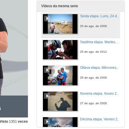
23 de ago. de 2009
Vídeos da mesma serie
Sexta etapa. Luns, 24 de agosto. Burgos - Carrión de los Condes
25 de ago. de 2009
Septima etapa. Martes, 25 de agosto. Carrión de los Condes - Mansilla de Las Mulas
25 de ago. de 2012
Oitava etapa. Mércores, 26 de agosto. Mansilla de Las Mulas - Astorga
26 de ago. de 2009
Novena etapa. Xoves 27 de agosto. Astorga - Villafranca del Bierzo
27 de ago. de 2009
Décima etapa. Venres 28 de agosto. Villafranca del Bierzo - Sarria
Visto
1351
veces