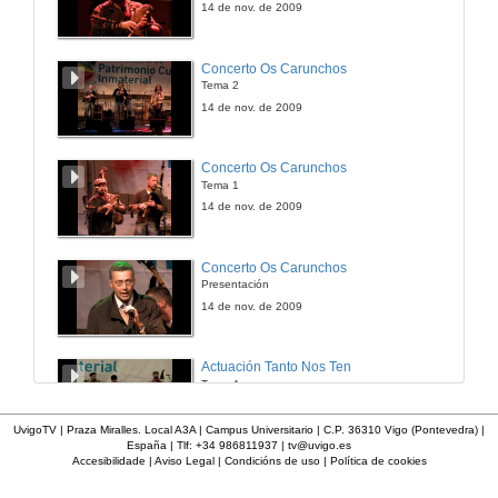
14 de nov. de 2009
Cuarta etapa. Sábado, 22 de agosto. Navarrete - Belorado
Concerto Os Carunchos
Tema 2
22 de ago. de 2009
14 de nov. de 2009
Quinta etapa. Domingo, 23 de agosto. Belorado - Burgos
Concerto Os Carunchos
Tema 1
23 de ago. de 2009
14 de nov. de 2009
Sexta etapa. Luns, 24 de agosto. Burgos - Carrión de los Condes
Concerto Os Carunchos
Presentación
25 de ago. de 2009
14 de nov. de 2009
Septima etapa. Martes, 25 de agosto. Carrión de los Condes - Mansilla de Las Mulas
Actuación Tanto Nos Ten
Tema 4
25 de ago. de 2012
14 de nov. de 2009
UvigoTV | Praza Miralles. Local A3A | Campus Universitario | C.P. 36310 Vigo (Pontevedra) |
España | Tlf: +34 986811937 |
tv@uvigo.es
Oitava etapa. Mércores, 26 de agosto. Mansilla de Las Mulas - Astorga
Accesibilidade
|
Aviso Legal
|
Condicións de uso
|
Política de cookies
Actuación Tanto Nos Ten
Tema 3
26 de ago. de 2009