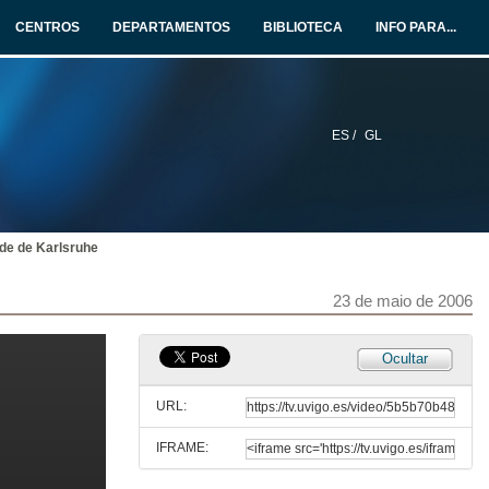
CENTROS
DEPARTAMENTOS
BIBLIOTECA
INFO PARA...
ES /
GL
de de Karlsruhe
23 de maio de 2006
Micro mechatronics
Ocultar
22 de maio de 2006
URL:
IFRAME:
Overview Clean Room Technology