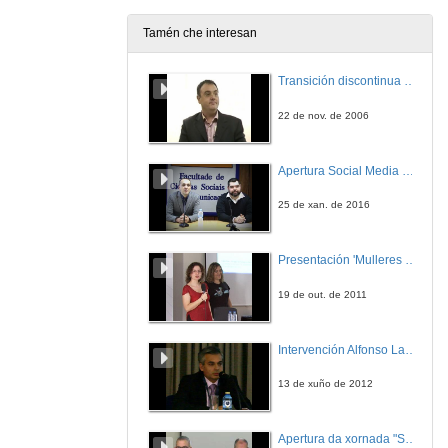
24 de maio de 2006
Tamén che interesan
Karlsruhe, the future today
Transición discontinua de partículas de microgel termosensible
24 de maio de 2006
22 de nov. de 2006
Conclusións e despedida
Apertura Social Media Day 2016
24 de maio de 2006
25 de xan. de 2016
Presentación 'Mulleres no software libre'
19 de out. de 2011
Intervención Alfonso Lago Ferreiro
13 de xuño de 2012
Apertura da xornada "Smart-Energy, Smart-City"