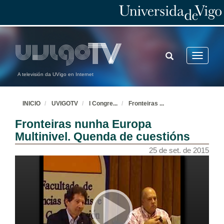
TOGGLE
Toggle
SEARCH
navigatio
A televisión da UVigo en Internet
INICIO
UVIGOTV
I Congre
...
Fronteiras
...
Fronteiras nunha Europa
Multinivel. Quenda de cuestións
25 de set. de 2015