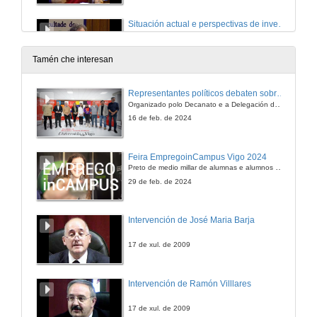
Situación actual e perspectivas de investigación sobre prácticas de desfronterización e refronterización
25 de set. de 2015
Tamén che interesan
Fronteiras: territorio e memorias
Representantes políticos debaten sobre educación e xuventude no campus de Pontevedra
Organizado polo Decanato e a Delegación de Alumnado de Dirección e Xestión Pública e coa participación de candidatos de PP, BNG, PSOE, Sumar e Podemos
25 de set. de 2015
16 de feb. de 2024
"Miguel Hernandez o indesejável": usos políticos do passado na fronteira luso-espanhola
Feira EmpregoinCampus Vigo 2024
Preto de medio millar de alumnas e alumnos buscan coñecer máis de preto as oportunidades que lles achegan as arredor de medio cento de empresas que participan na edición viguesa da feira. Xunto coa visita aos stands, durante a feria desenvólvense varias actividades complementarias, como obradoiros, conversas, mesas redondas ou o pasaporte de empregabilidade, un espazo no que poderán recibir asesoramento sobre o seu CV.
25 de set. de 2015
29 de feb. de 2024
"Práticas porosas nas zonas de fronteira do nordeste transmontano entre 1957 e 1974"
Intervención de José Maria Barja
25 de set. de 2015
17 de xul. de 2009
As Eurocidades da Raia: de Valença do Minho a Ayamonte. Intervención de María
Intervención de Ramón Villlares
25 de set. de 2015
17 de xul. de 2009