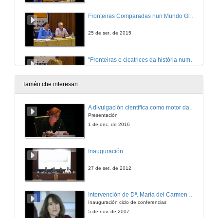
Fronteiras Comparadas nun Mundo Global?: Da Cooperación á non-Cooperación. Asia como caso de estudo. Quenda de cuestións
25 de set. de 2015
"Fronteiras e cicatrices da história num tempo de comemorações"
25 de set. de 2015
Tamén che interesan
"Fronteiras e cicatrices da história num tempo de comemorações". Quenda de cuestións
A divulgación científica como motor da actividade de I+D+i
Presentación
25 de set. de 2015
1 de dec. de 2016
Problemas e Axendas para o estudio de fronteiras máis alá do 2020
Inauguración
25 de set. de 2015
27 de set. de 2012
Intervención de Dª. María del Carmen Cabeza
Inauguración ciclo de conferencias
5 de nov. de 2007