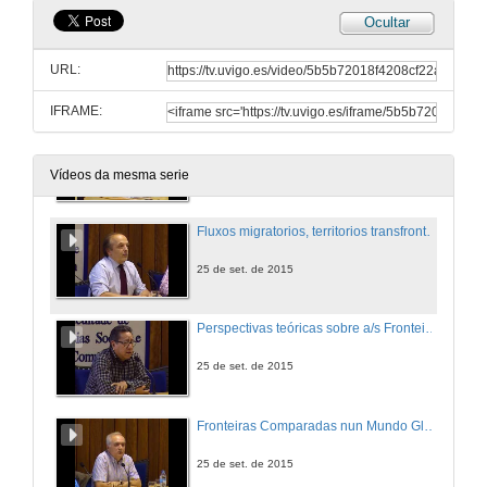
Ocultar
O marco institucional do intercambio académico e científico na fronteira entre México e Estados Unidos: redes e programas interinstitucionais da relación binacional
URL:
25 de set. de 2015
IFRAME:
Da limina a límites: a crise dos rexionalismos en América Latina e Europa
25 de set. de 2015
Vídeos da mesma serie
Fluxos migratorios, territorios transfronteirizos e integración en Europa e As Américas: apuntes e cuestións fronte a un mundo que está cambiando
25 de set. de 2015
Perspectivas teóricas sobre a/s Fronteira/s
25 de set. de 2015
Fronteiras Comparadas nun Mundo Global?: Da Cooperación á non-Cooperación. Asia como caso de estudo
25 de set. de 2015