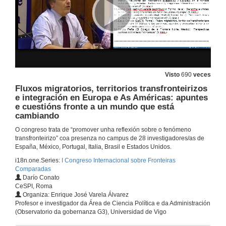
"Práticas porosas nas zonas de fronteira do nordeste transmontano entre 1957 e 1974"
25 de set. de 2015
As Eurocidades da Raia: de Valença do Minho a Ayamonte. Intervención de María
Visto
690
veces
25 de set. de 2015
Fluxos migratorios, territorios transfronteirizos
e integración en Europa e As Américas: apuntes
e cuestións fronte a un mundo que está
As Eurocidades da Raia: de Valença do Minho a Ayamonte. Intervención de Pedro
cambiando
25 de set. de 2015
O congreso trata de “promover unha reflexión sobre o fenómeno
transfronteirizo” coa presenza no campus de 28 investigadores/as de
España, México, Portugal, Italia, Brasil e Estados Unidos.
Situación actual e perspectivas da investigación sobre fronteiras comparadas
i18n.one.Series:
I Congreso Internacional sobre Fronteiras
Comparadas
25 de set. de 2015
Darío Conato
CeSPI, Roma
Organiza: Enrique José Varela Álvarez
Modelos de integración de rexións transfronterizas: unha aproximación ás rexións Sonora-Arizona e Noreste de México-Texas
Profesor e investigador da Área de Ciencia Política e da Administración
(Observatorio da gobernanza G3), Universidad de Vigo
25 de set. de 2015