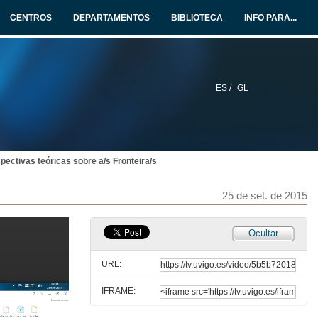
25 de set. de 2015
CENTROS
DEPARTAMENTOS
BIBLIOTECA
INFO PARA...
Situación actual e perspectivas da investigación sobre fronteiras comparadas
25 de set. de 2015
ES /
GL
Modelos de integración de rexións transfronterizas: unha aproximación ás rexións Sonora-Arizona e Noreste de México-Texas
25 de set. de 2015
pectivas teóricas sobre a/s Fronteira/s
O marco institucional do intercambio académico e científico na fronteira entre México e Estados Unidos: redes e programas interinstitucionais da relación binacional
25 de set. de 2015
25 de set. de 2015
Da limina a límites: a crise dos rexionalismos en América Latina e Europa
Ocultar
25 de set. de 2015
URL:
IFRAME:
Fluxos migratorios, territorios transfronteirizos e integración en Europa e As Américas: apuntes e cuestións fronte a un mundo que está cambiando