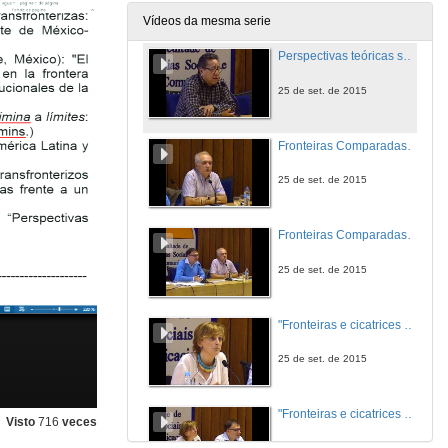
25 de set. de 2015
Vídeos da mesma serie
Perspectivas teóricas sobre a/s Fronteira/s
25 de set. de 2015
Fronteiras Comparadas nun Mundo Global?: Da Cooperación á non-Cooperación. Asia como caso de estudo
25 de set. de 2015
Fronteiras Comparadas nun Mundo Global?: Da Cooperación á non-Cooperación. Asia como caso de estudo. Quenda de cuestións
25 de set. de 2015
"Fronteiras e cicatrices da história num tempo de comemorações"
25 de set. de 2015
"Fronteiras e cicatrices da história num tempo de comemorações". Quenda de cuestións
Visto
716
veces