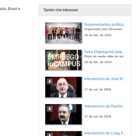
25 de set. de 2015
lia, Brasil e
Tamén che interesan
Problemas e Axendas para o estudio de fronteiras máis alá do 2020
Representantes políticos debaten sobre educación e xuventude no campus de Pontevedra
25 de set. de 2015
Organizado polo Decanato e a Delegación de Alumnado de Dirección e Xestión Pública e coa participación de candidatos de PP, BNG, PSOE, Sumar e Podemos
16 de feb. de 2024
Feira EmpregoinCampus Vigo 2024
Preto de medio millar de alumnas e alumnos buscan coñecer máis de preto as oportunidades que lles achegan as arredor de medio cento de empresas que participan na edición viguesa da feira. Xunto coa visita aos stands, durante a feria desenvólvense varias actividades complementarias, como obradoiros, conversas, mesas redondas ou o pasaporte de empregabilidade, un espazo no que poderán recibir asesoramento sobre o seu CV.
29 de feb. de 2024
Intervención de José Maria Barja
17 de xul. de 2009
Intervención de Ramón Villlares
17 de xul. de 2009
Intervención de Craig Patterson