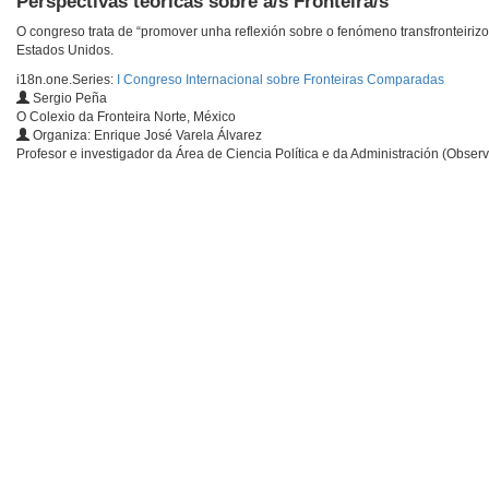
Perspectivas teóricas sobre a/s Fronteira/s
O congreso trata de “promover unha reflexión sobre o fenómeno transfronteirizo
Estados Unidos.
i18n.one.Series:
I Congreso Internacional sobre Fronteiras Comparadas
Sergio Peña
O Colexio da Fronteira Norte, México
Organiza: Enrique José Varela Álvarez
Profesor e investigador da Área de Ciencia Política e da Administración (Obse