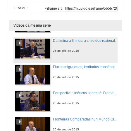
IFRAME:
O marco institucional do intercambio académico e científico na fronteira entre México e Estados Unidos: redes e programas interinstitucionais da relación binacional
25 de set. de 2015
Vídeos da mesma serie
Da limina a límites: a crise dos rexionalismos en América Latina e Europa
25 de set. de 2015
Fluxos migratorios, territorios transfronteirizos e integración en Europa e As Américas: apuntes e cuestións fronte a un mundo que está cambiando
25 de set. de 2015
Perspectivas teóricas sobre a/s Fronteira/s
25 de set. de 2015
Fronteiras Comparadas nun Mundo Global?: Da Cooperación á non-Cooperación. Asia como caso de estudo
25 de set. de 2015