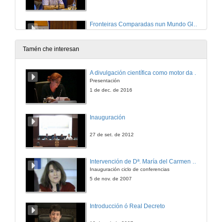
Fronteiras Comparadas nun Mundo Global?: Da Cooperación á non-Cooperación. Asia como caso de estudo. Quenda de cuestións
25 de set. de 2015
Tamén che interesan
"Fronteiras e cicatrices da história num tempo de comemorações"
A divulgación científica como motor da actividade de I+D+i
Presentación
25 de set. de 2015
1 de dec. de 2016
"Fronteiras e cicatrices da história num tempo de comemorações". Quenda de cuestións
Inauguración
25 de set. de 2015
27 de set. de 2012
Problemas e Axendas para o estudio de fronteiras máis alá do 2020
Intervención de Dª. María del Carmen Cabeza
Inauguración ciclo de conferencias
25 de set. de 2015
5 de nov. de 2007
Introducción ó Real Decreto