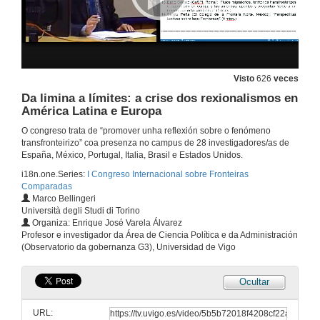
"Práticas porosas nas zonas de fronteira do nordeste transmontano entre 1957 e 1974"
25 de set. de 2015
Visto
626
veces
Da limina a límites: a crise dos rexionalismos en
As Eurocidades da Raia: de Valença do Minho a Ayamonte. Intervención de María
América Latina e Europa
25 de set. de 2015
O congreso trata de “promover unha reflexión sobre o fenómeno
transfronteirizo” coa presenza no campus de 28 investigadores/as de
España, México, Portugal, Italia, Brasil e Estados Unidos.
As Eurocidades da Raia: de Valença do Minho a Ayamonte. Intervención de Pedro
i18n.one.Series:
I Congreso Internacional sobre Fronteiras
Comparadas
25 de set. de 2015
Marco Bellingeri
Università degli Studi di Torino
Organiza: Enrique José Varela Álvarez
Situación actual e perspectivas da investigación sobre fronteiras comparadas
Profesor e investigador da Área de Ciencia Política e da Administración
(Observatorio da gobernanza G3), Universidad de Vigo
25 de set. de 2015
Ocultar
Modelos de integración de rexións transfronterizas: unha aproximación ás rexións Sonora-Arizona e Noreste de México-Texas
URL:
25 de set. de 2015