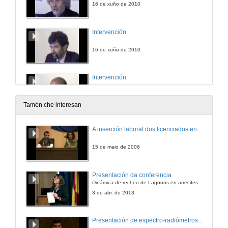
16 de xuño de 2010
Intervención
16 de xuño de 2010
Intervención
16 de xuño de 2010
Tamén che interesan
Intervención
A inserción laboral dos licenciados en Ciencias do Mar: a carreira investigadora
16 de xuño de 2010
15 de maio de 2006
Presentación
Presentación da conferencia
Dinámica de recheo de Lagoons en arrecifes de coral
16 de xuño de 2010
3 de abr. de 2013
Contourites: from Large Drifts to Facies Models
Presentación de espectro-radiómetros ASD
Keynote