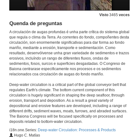
Visto
3465
veces
Quenda de preguntas
A circulación de augas profundas é unha parte crítica do sistema global
que regula o clima da Terra. As correntes do fondo, compoñentes desta
circulación, son enormemente significativas para dar forma ao fondo
mariño, mediante a erosión, transporte e sedimentación. Como
resultado, desenvólvense unha gran variedade de sedimentos e trazos
erosivos, incluíndo un rango de diferentes fluxos, ondas de
sedimentos, fosos, surcos e superficies desgastadas. O Congreso de
Baiona centrarase especificamente nos procesos e os sedimentos
relacionados coa circulación de augas do fondo mariño.
Deep-water circulation is a critical part of the global conveyor belt that
regulates Earth's climate. The bottom current component of this
circulation is hugely significant in shaping the deep seafloor, through
erosion, transport and deposition. As a result a great variety of
depositional and erosive features are developed, including a range of
different drifts, sediment waves, moats, furrows, and abraded surfaces.
The Baiona Congress will be focused specifically on processes and
deposits related to bottom-water circulation.
i18n.one.Series:
Deep-water Circulation: Processes & Products
Hugo C. Matías