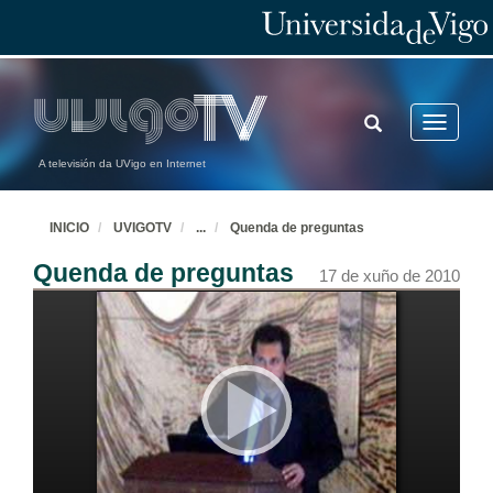
TOGGLE
Toggle
SEARCH
navigatio
A televisión da UVigo en Internet
INICIO
UVIGOTV
...
Quenda de preguntas
Quenda de preguntas
17 de xuño de 2010