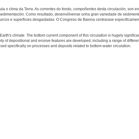
gula o clima da Terra. As correntes do fondo, compoñentes desta circulación, son
 e sedimentación. Como resultado, desenvólvense unha gran variedade de sediment
, surcos e superficies desgastadas. O Congreso de Baiona centrarase especificame
s Earth's climate. The bottom current component of this circulation is hugely significa
ety of depositional and erosive features are developed, including a range of differen
ed specifically on processes and deposits related to bottom-water circulation.