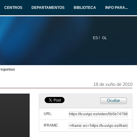
CENTROS
DEPARTAMENTOS
BIBLIOTECA
INFO PARA...
ES /
GL
reguntas
18 de xuño de 2010
Ocultar
URL:
IFRAME: