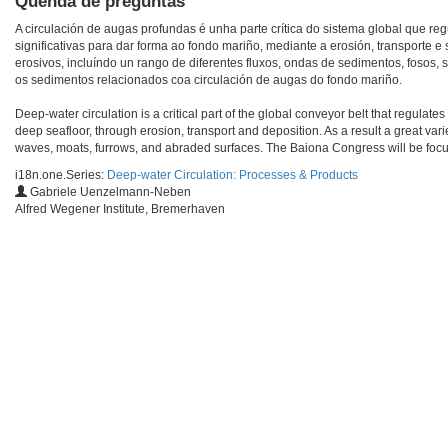
Quenda de preguntas
A circulación de augas profundas é unha parte crítica do sistema global que re
significativas para dar forma ao fondo mariño, mediante a erosión, transporte
erosivos, incluíndo un rango de diferentes fluxos, ondas de sedimentos, fosos
os sedimentos relacionados coa circulación de augas do fondo mariño.
Deep-water circulation is a critical part of the global conveyor belt that regulate
deep seafloor, through erosion, transport and deposition. As a result a great vari
waves, moats, furrows, and abraded surfaces. The Baiona Congress will be focus
i18n.one.Series:
Deep-water Circulation: Processes & Products
Gabriele Uenzelmann-Neben
Alfred Wegener Institute, Bremerhaven