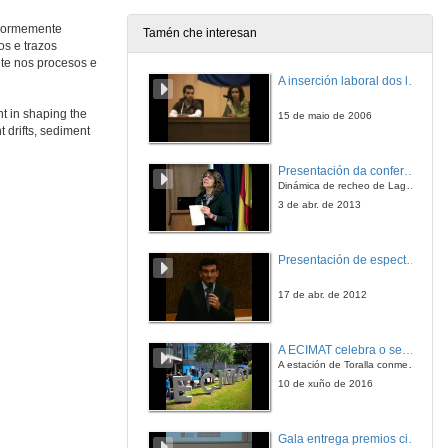
16 de xuño de 2010
 enormemente
Tamén che interesan
os e trazos
nte nos procesos e
Intervención
A inserción laboral dos licenciados en Ciencias do Mar: a carreira investigadora
16 de xuño de 2010
nt in shaping the
15 de maio de 2006
t drifts, sediment
Presentación
Presentación da conferencia
Dinámica de recheo de Lagoons en arrecifes de coral
16 de xuño de 2010
3 de abr. de 2013
Contourites: from Large Drifts to Facies Models
Presentación de espectro-radiómetros ASD
Keynote
16 de xuño de 2010
17 de abr. de 2012
Quenda de preguntas
A ECIMAT celebra o seu décimo aniversario
A estación de Toralla conmemora a efeméride asinando un convenio coa Universidad del País Vasco
16 de xuño de 2010
10 de xuño de 2016
Bedform-velocity Matrix
Gala entrega premios ciencia que conta 2014. Fundación Barrié
The estimation of deep bottom current velocity from bedform observations