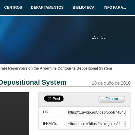
CENTROS
DEPARTAMENTOS
BIBLIOTECA
INFO PARA...
ES /
GL
drate Reservoirs on the Argentine Contourite Depositional System
 Depositional System
18 de xuño de 2010
Ocultar
URL:
IFRAME: