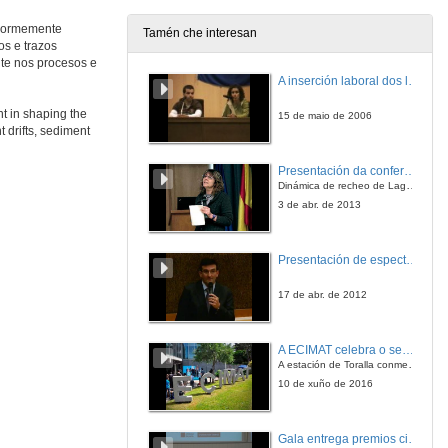
16 de xuño de 2010
 enormemente
Tamén che interesan
os e trazos
nte nos procesos e
Intervención
A inserción laboral dos licenciados en Ciencias do Mar: a carreira investigadora
16 de xuño de 2010
nt in shaping the
15 de maio de 2006
t drifts, sediment
Presentación
Presentación da conferencia
Dinámica de recheo de Lagoons en arrecifes de coral
16 de xuño de 2010
3 de abr. de 2013
Contourites: from Large Drifts to Facies Models
Presentación de espectro-radiómetros ASD
Keynote
16 de xuño de 2010
17 de abr. de 2012
Quenda de preguntas
A ECIMAT celebra o seu décimo aniversario
A estación de Toralla conmemora a efeméride asinando un convenio coa Universidad del País Vasco
16 de xuño de 2010
10 de xuño de 2016
Bedform-velocity Matrix
Gala entrega premios ciencia que conta 2014. Fundación Barrié
The estimation of deep bottom current velocity from bedform observations