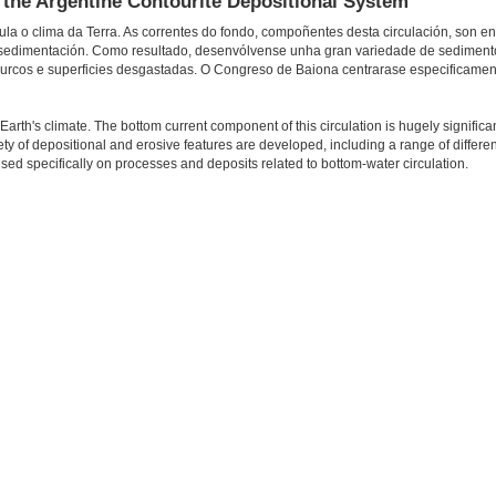
n the Argentine Contourite Depositional System
gula o clima da Terra. As correntes do fondo, compoñentes desta circulación, son
 e sedimentación. Como resultado, desenvólvense unha gran variedade de sediment
, surcos e superficies desgastadas. O Congreso de Baiona centrarase especificame
s Earth's climate. The bottom current component of this circulation is hugely significa
ety of depositional and erosive features are developed, including a range of differen
ed specifically on processes and deposits related to bottom-water circulation.