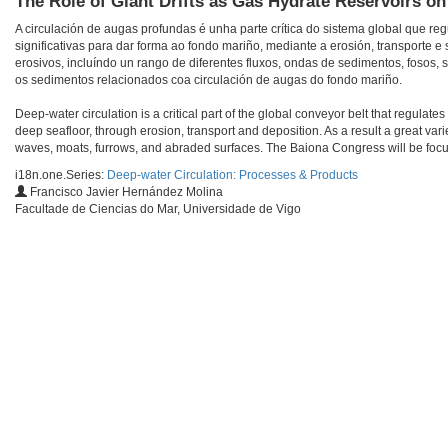
The Role of Giant Drifts as Gas Hydrate Reservoirs o
A circulación de augas profundas é unha parte crítica do sistema global que re
significativas para dar forma ao fondo mariño, mediante a erosión, transporte
erosivos, incluíndo un rango de diferentes fluxos, ondas de sedimentos, fosos
os sedimentos relacionados coa circulación de augas do fondo mariño.
Deep-water circulation is a critical part of the global conveyor belt that regulate
deep seafloor, through erosion, transport and deposition. As a result a great vari
waves, moats, furrows, and abraded surfaces. The Baiona Congress will be focus
i18n.one.Series:
Deep-water Circulation: Processes & Products
Francisco Javier Hernández Molina
Facultade de Ciencias do Mar, Universidade de Vigo