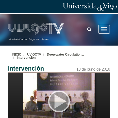
TOGGLE
Toggle
SEARCH
navigatio
A televisión da UVigo en Internet
INICIO
UVIGOTV
Deep-water Circulation
...
Intervención
Intervención
18 de xuño de 2010