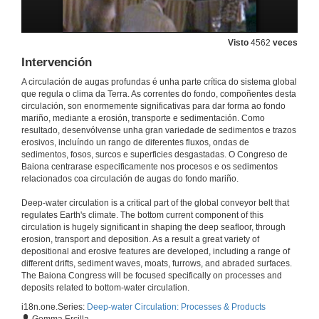
Visto
4562
veces
Intervención
A circulación de augas profundas é unha parte crítica do sistema global
que regula o clima da Terra. As correntes do fondo, compoñentes desta
circulación, son enormemente significativas para dar forma ao fondo
mariño, mediante a erosión, transporte e sedimentación. Como
resultado, desenvólvense unha gran variedade de sedimentos e trazos
erosivos, incluíndo un rango de diferentes fluxos, ondas de
sedimentos, fosos, surcos e superficies desgastadas. O Congreso de
Baiona centrarase especificamente nos procesos e os sedimentos
relacionados coa circulación de augas do fondo mariño.
Deep-water circulation is a critical part of the global conveyor belt that
regulates Earth's climate. The bottom current component of this
circulation is hugely significant in shaping the deep seafloor, through
erosion, transport and deposition. As a result a great variety of
depositional and erosive features are developed, including a range of
different drifts, sediment waves, moats, furrows, and abraded surfaces.
The Baiona Congress will be focused specifically on processes and
deposits related to bottom-water circulation.
i18n.one.Series:
Deep-water Circulation: Processes & Products