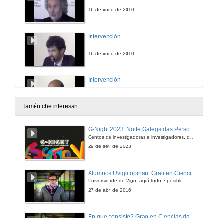
16 de xuño de 2010
Intervención
16 de xuño de 2010
Intervención
16 de xuño de 2010
Tamén che interesan
Intervención
G-Night 2023. Noite Galega das Persoas Investigadoras. Conciencias creativas
Centos de investigadoras e investigadores, decenas de actividades e sete cidades
16 de xuño de 2010
29 de set. de 2023
Presentación
Alumnos Uvigo opinan: Grao en Ciencias da Linguaxe e Estudos Literarios
Universidade de Vigo: aquí todo é posible
16 de xuño de 2010
27 de abr. de 2016
Contourites: from Large Drifts to Facies Models
En que consiste? Grao en Ciencias da Linguaxe e Estudos Literarios
Keynote